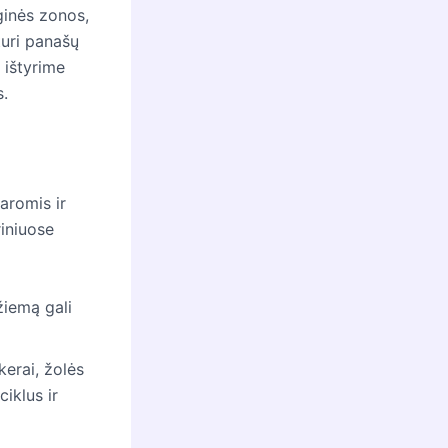
ginės zonos,
turi panašų
e ištyrime
s.
aromis ir
riniuose
žiemą gali
erai, žolės
iklus ir