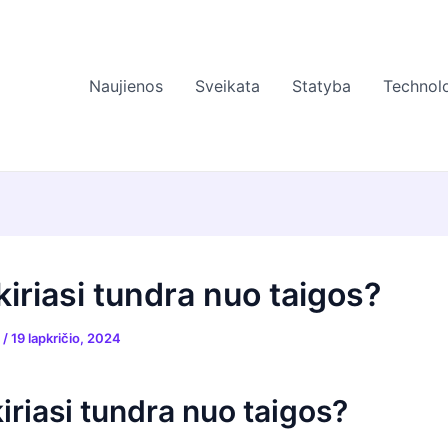
Naujienos
Sveikata
Statyba
Technolo
kiriasi tundra nuo taigos?
s
/
19 lapkričio, 2024
iriasi tundra nuo taigos?