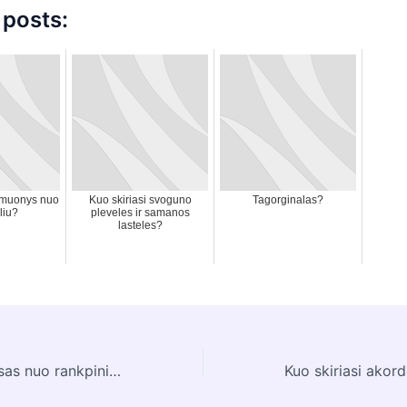
 posts:
irmuonys nuo
Kuo skiriasi svoguno
Tagorginalas?
liu?
pleveles ir samanos
lasteles?
Kuo skiriasi avansas nuo rankpinigiu?