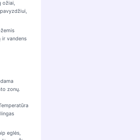
 ožiai,
, pavyzdžiui,
ožemis
ą ir vandens
andama
ato zonų.
. Temperatūra
lingas
ip eglės,