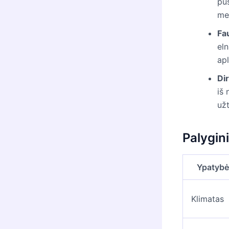
puš
med
Fa
eln
apl
Di
iš 
užt
Palygin
Ypatybė
Klimatas