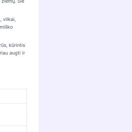
ų žiemų. Šie
vilkai,
e miško
ūs, kūrintis
iau augti ir