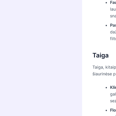
Fa
lau
sn
Pa
da
fil
Taiga
Taiga, kita
šiaurinėse p
Kl
gal
se
Flo