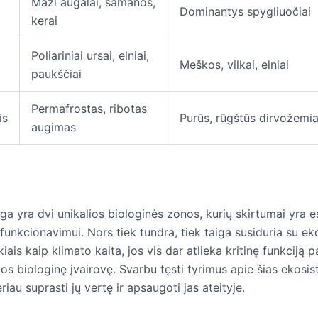
Maži augalai, samanos,
Dominantys spygliuočiai
kerai
Poliariniai ursai, elniai,
Meškos, vilkai, elniai
paukščiai
Permafrostas, ribotas
is
Purūs, rūgštūs dirvožemia
augimas
iga yra dvi unikalios biologinės zonos, kurių skirtumai yra e
unkcionavimui. Nors tiek tundra, tiek taiga susiduria su eko
kiais kaip klimato kaita, jos vis dar atlieka kritinę funkciją p
os biologinę įvairovę. Svarbu tęsti tyrimus apie šias ekosi
iau suprasti jų vertę ir apsaugoti jas ateityje.