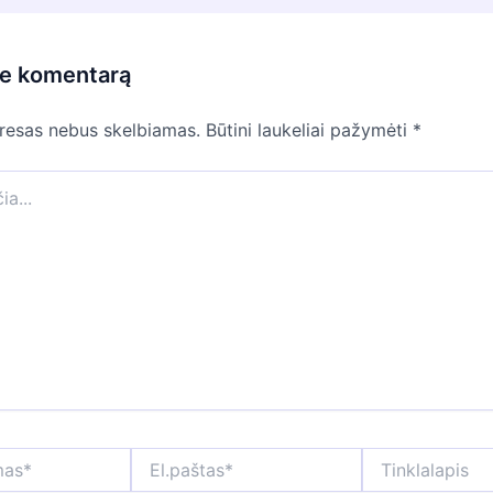
te komentarą
dresas nebus skelbiamas.
Būtini laukeliai pažymėti
*
El.paštas*
Tinklalapis