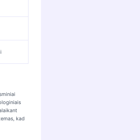
i
sminiai
loginiais
alaikant
stemas, kad