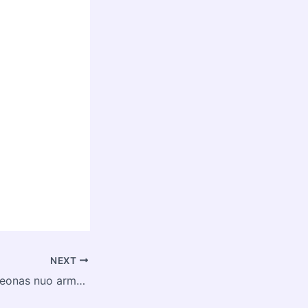
NEXT
Kuo skiriasi akordeonas nuo armonikos?