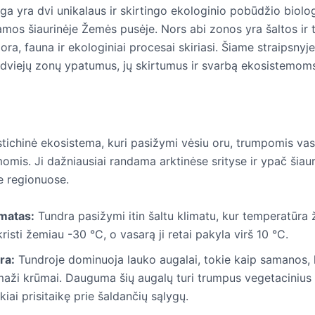
iga yra dvi unikalaus ir skirtingo ekologinio pobūdžio biolo
amos šiaurinėje Žemės pusėje. Nors abi zonos yra šaltos ir 
flora, fauna ir ekologiniai procesai skiriasi. Šiame straipsnyj
ų dviejų zonų ypatumus, jų skirtumus ir svarbą ekosistemom
stichinė ekosistema, kuri pasižymi vėsiu oru, trumpomis vas
omis. Ji dažniausiai randama arktinėse srityse ir ypač šiau
e regionuose.
imatas:
Tundra pasižymi itin šaltu klimatu, kur temperatūra 
risti žemiau -30 °C, o vasarą ji retai pakyla virš 10 °C.
ra:
Tundroje dominuoja lauko augalai, tokie kaip samanos, k
maži krūmai. Dauguma šių augalų turi trumpus vegetacinius c
kiai prisitaikę prie šaldančių sąlygų.