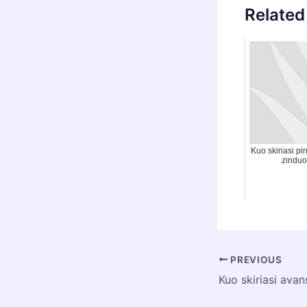
Related
Kuo skiriasi p
zinduo
Post
PREVIOUS
navigation