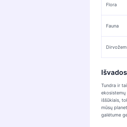
Flora
Fauna
Dirvožem
Išvados
Tundra ir ta
ekosistemų f
iššūkiais, to
mūsų planet
galėtume ger