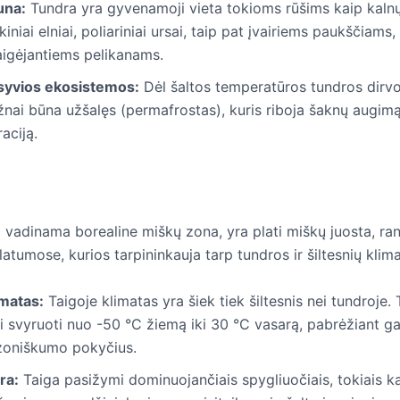
una:
Tundra yra gyvenamoji vieta tokioms rūšims kaip kalnų
kiniai elniai, poliariniai ursai, taip pat įvairiems paukščiams
aigėjantiems pelikanams.
syvios ekosistemos:
Dėl šaltos temperatūros tundros dirv
žnai būna užšalęs (permafrostas), kuris riboja šaknų augim
traciją.
ip vadinama borealine miškų zona, yra plati miškų juosta, r
latumose, kurios tarpininkauja tarp tundros ir šiltesnių klim
imatas:
Taigoje klimatas yra šiek tiek šiltesnis nei tundroje
i svyruoti nuo -50 °C žiemą iki 30 °C vasarą, pabrėžiant ga
zoniškumo pokyčius.
ra:
Taiga pasižymi dominuojančiais spygliuočiais, tokiais ka