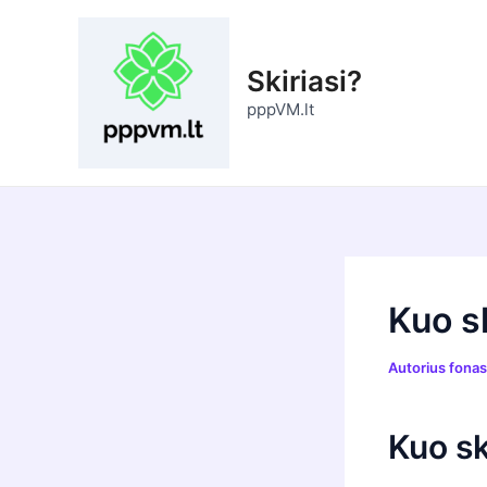
Pereiti
prie
turinio
Skiriasi?
pppVM.lt
Kuo s
Autorius
fona
Kuo sk