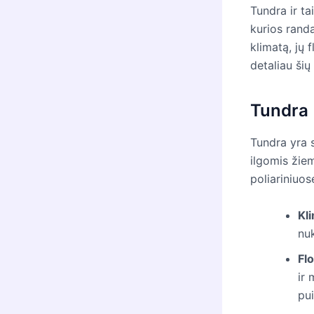
Tundra ir ta
kurios rand
klimatą, jų 
detaliau ši
Tundra
Tundra yra 
ilgomis žiem
poliariniuos
Kl
nuk
Flo
ir 
pui