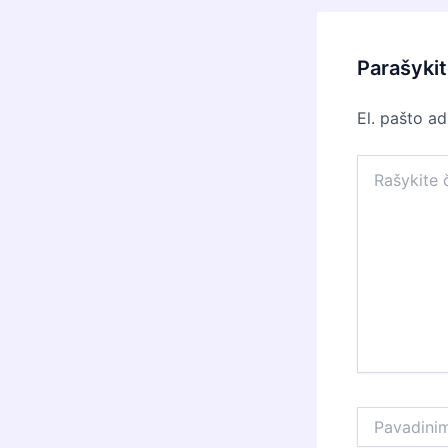
Parašyki
El. pašto a
Rašykite
čia...
Pavadinimas*