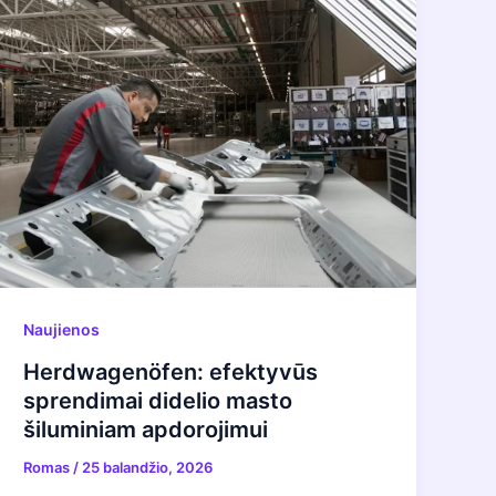
Naujienos
Herdwagenöfen: efektyvūs
sprendimai didelio masto
šiluminiam apdorojimui
Romas
/
25 balandžio, 2026