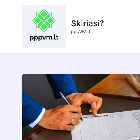
Pereiti
prie
turinio
Skiriasi?
pppVM.lt