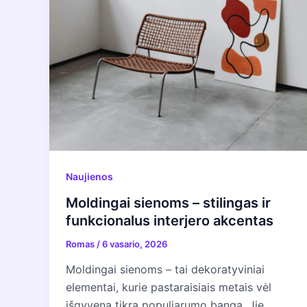
Naujienos
Moldingai sienoms – stilingas ir
funkcionalus interjero akcentas
Romas
/
6 vasario, 2026
Moldingai sienoms – tai dekoratyviniai
elementai, kurie pastaraisiais metais vėl
išgyvena tikrą populiarumo bangą. Jie