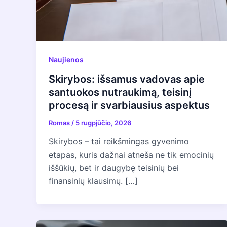
Naujienos
Skirybos: išsamus vadovas apie
santuokos nutraukimą, teisinį
procesą ir svarbiausius aspektus
Romas
/
5 rugpjūčio, 2026
Skirybos – tai reikšmingas gyvenimo
etapas, kuris dažnai atneša ne tik emocinių
iššūkių, bet ir daugybę teisinių bei
finansinių klausimų. […]