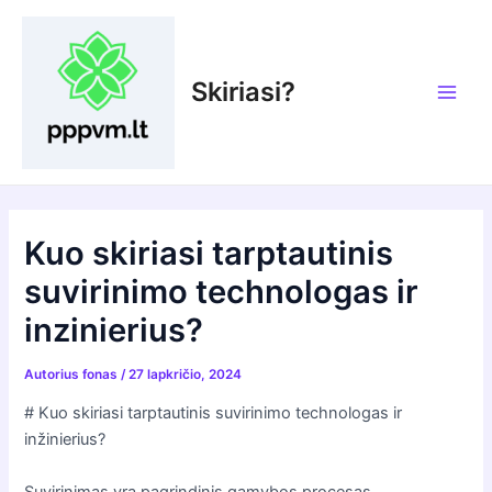
Pereiti
prie
turinio
Skiriasi?
Main
Men
Kuo skiriasi tarptautinis
suvirinimo technologas ir
inzinierius?
Autorius
fonas
/
27 lapkričio, 2024
# Kuo skiriasi tarptautinis suvirinimo technologas ir
inžinierius?
Suvirinimas yra pagrindinis gamybos procesas,