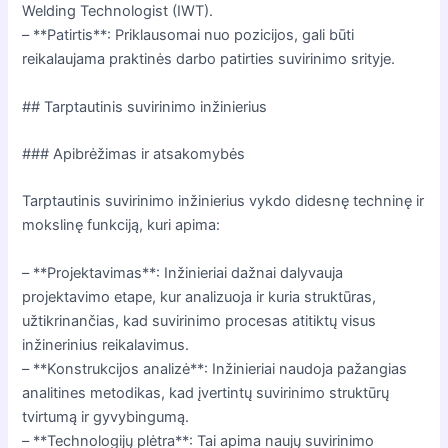
Welding Technologist (IWT).
– **Patirtis**: Priklausomai nuo pozicijos, gali būti
reikalaujama praktinės darbo patirties suvirinimo srityje.
## Tarptautinis suvirinimo inžinierius
### Apibrėžimas ir atsakomybės
Tarptautinis suvirinimo inžinierius vykdo didesnę techninę ir
mokslinę funkciją, kuri apima:
– **Projektavimas**: Inžinieriai dažnai dalyvauja
projektavimo etape, kur analizuoja ir kuria struktūras,
užtikrinančias, kad suvirinimo procesas atitiktų visus
inžinerinius reikalavimus.
– **Konstrukcijos analizė**: Inžinieriai naudoja pažangias
analitines metodikas, kad įvertintų suvirinimo struktūrų
tvirtumą ir gyvybingumą.
– **Technologijų plėtra**: Tai apima naujų suvirinimo