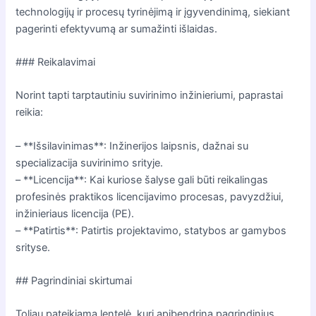
technologijų ir procesų tyrinėjimą ir įgyvendinimą, siekiant
pagerinti efektyvumą ar sumažinti išlaidas.
### Reikalavimai
Norint tapti tarptautiniu suvirinimo inžinieriumi, paprastai
reikia:
– **Išsilavinimas**: Inžinerijos laipsnis, dažnai su
specializacija suvirinimo srityje.
– **Licencija**: Kai kuriose šalyse gali būti reikalingas
profesinės praktikos licencijavimo procesas, pavyzdžiui,
inžinieriaus licencija (PE).
– **Patirtis**: Patirtis projektavimo, statybos ar gamybos
srityse.
## Pagrindiniai skirtumai
Toliau pateikiama lentelė, kuri apibendrina pagrindinius