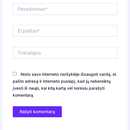
Pavadinimas*
El.paštas*
Tinklalapis
Noriu savo interneto naršyklėje išsaugoti vardą, el.
pašto adresą ir interneto puslapį, kad jų nebereiktų
įvesti iš naujo, kai kitą kartą vėl norėsiu parašyti
komentarą.