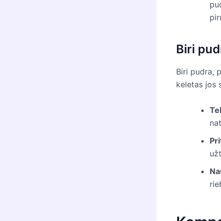
pud
pi
Biri pud
Biri pudra, 
keletas jos 
Te
nat
Pr
už
Na
rie