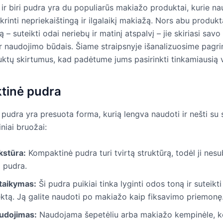
ir biri pudra yra du populiarūs makiažo produktai, kurie n
ikrinti nepriekaištingą ir ilgalaikį makiažą. Nors abu produkta
ą – suteikti odai neriebų ir matinį atspalvį – jie skiriasi savo
r naudojimo būdais. Šiame straipsnyje išanalizuosime pagrin
uktų skirtumus, kad padėtume jums pasirinkti tinkamiausią v
tinė pudra
udra yra presuota forma, kurią lengva naudoti ir nešti su s
iniai bruožai:
kstūra:
Kompaktinė pudra turi tvirtą struktūrą, todėl ji nesu
i pudra.
itaikymas:
Ši pudra puikiai tinka lyginti odos toną ir suteikti
ektą. Ją galite naudoti po makiažo kaip fiksavimo priemonę
udojimas:
Naudojama šepetėliu arba makiažo kempinėle, 