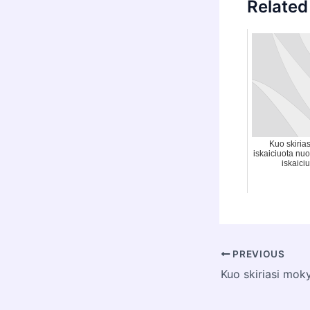
Related
Kuo skirias
iskaiciuota nuo
iskaici
Post
PREVIOUS
navigation