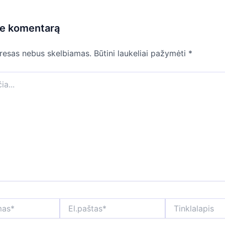
te komentarą
dresas nebus skelbiamas.
Būtini laukeliai pažymėti
*
El.paštas*
Tinklalapis