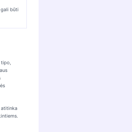
gali būti
tipo,
gaus
s
dės
 atitinka
kintiems.