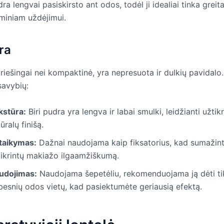
ra lengvai pasiskirsto ant odos, todėl ji idealiai tinka grei
rminiam uždėjimui.
ra
priešingai nei kompaktinė, yra nepresuota ir dulkių pavidalo.
savybių:
kstūra:
Biri pudra yra lengva ir labai smulki, leidžianti užtikr
ūralų finišą.
itaikymas:
Dažnai naudojama kaip fiksatorius, kad sumažintų
tikrintų makiažo ilgaamžiškumą.
udojimas:
Naudojama šepetėliu, rekomenduojama ją dėti ti
besnių odos vietų, kad pasiektumėte geriausią efektą.