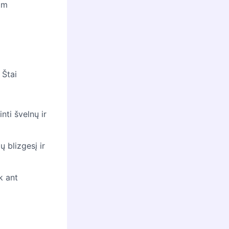
tam
 Štai
inti švelnų ir
 blizgesį ir
k ant