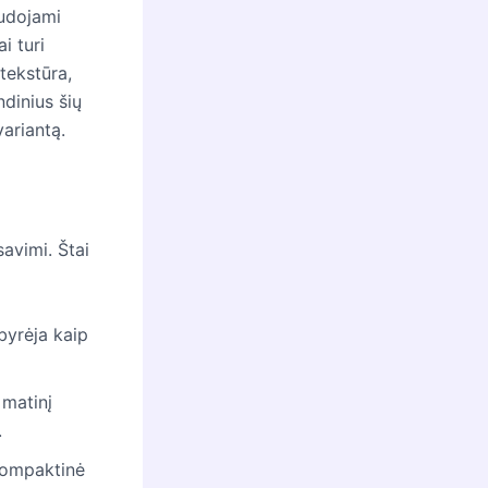
audojami
i turi
 tekstūra,
dinius šių
ariantą.
avimi. Štai
byrėja kaip
 matinį
.
kompaktinė