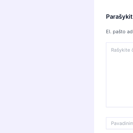
Parašyki
El. pašto a
Rašykite
čia...
Pavadinimas*