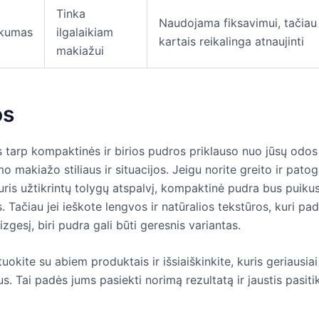
Tinka
Naudojama fiksavimui, tačiau 
škumas
ilgalaikiam
kartais reikalinga atnaujinti
makiažui
os
 tarp kompaktinės ir birios pudros priklauso nuo jūsų odos 
 makiažo stiliaus ir situacijos. Jeigu norite greito ir pato
uris užtikrintų tolygų atspalvį, kompaktinė pudra bus puiku
. Tačiau jei ieškote lengvos ir natūralios tekstūros, kuri pa
izgesį, biri pudra gali būti geresnis variantas.
okite su abiem produktais ir išsiaiškinkite, kuris geriausiai
us. Tai padės jums pasiekti norimą rezultatą ir jaustis pasiti