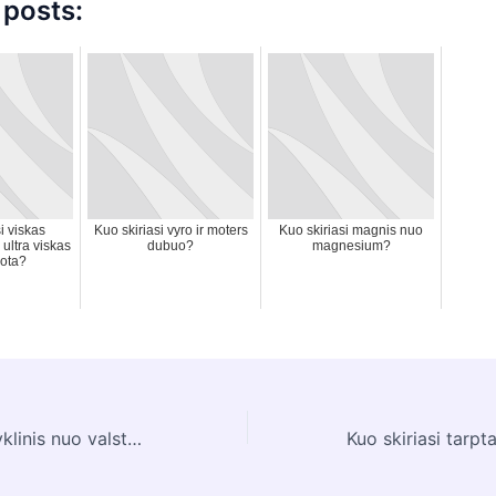
 posts:
i viskas
Kuo skiriasi vyro ir moters
Kuo skiriasi magnis nuo
 ultra viskas
dubuo?
magnesium?
uota?
Kuo skiriasi mokyklinis nuo valstybinio egzamino?