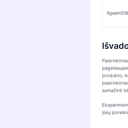
Ilgaamži
Išvad
Pasirinkimas
pageidaujamo
produkto, k
pasirinkimas
sumažinti bl
Eksperimentu
jūsų poreiki