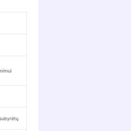
inimui
subyrėtų