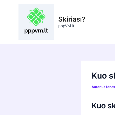
Pereiti
prie
turinio
Skiriasi?
pppVM.lt
Kuo sk
Autorius
fona
Kuo sk