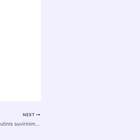
NEXT
Kuo skiriasi tarptautinis suvirinimo technologas ir inzinierius?