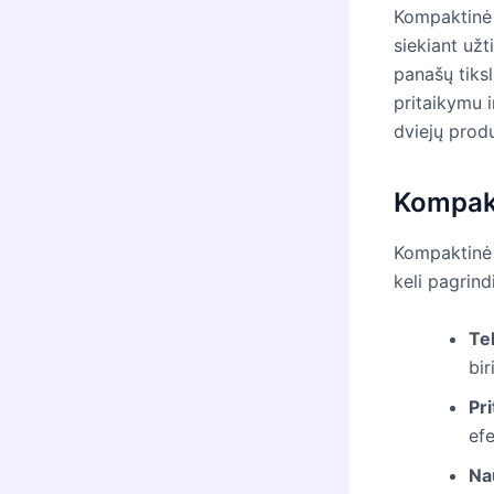
Kompaktinė 
siekiant užt
panašų tiksl
pritaikymu i
dviejų prod
Kompak
Kompaktinė p
keli pagrind
Te
bir
Pr
ef
Na