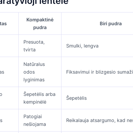
atyvioji lentelė
Kompaktinė
tas
Biri pudra
pudra
Presuota,
Smulki, lengva
tvirta
Natūralus
as
odos
Fiksavimui ir blizgesio sumaž
lyginimas
o
Šepetėlis arba
Šepetėlis
kempinėlė
Patogiai
s
Reikalauja atsargumo, kad ne
nešiojama