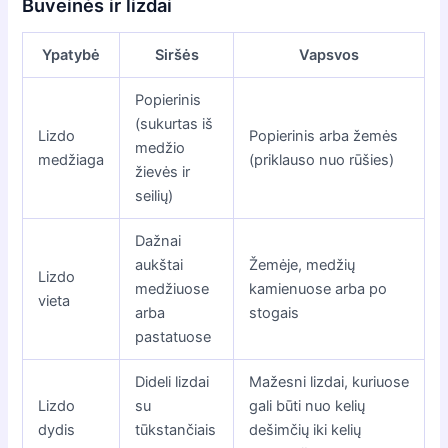
Buveinės ir lizdai
Ypatybė
Siršės
Vapsvos
Popierinis
(sukurtas iš
Lizdo
Popierinis arba žemės
medžio
medžiaga
(priklauso nuo rūšies)
žievės ir
seilių)
Dažnai
aukštai
Žemėje, medžių
Lizdo
medžiuose
kamienuose arba po
vieta
arba
stogais
pastatuose
Dideli lizdai
Mažesni lizdai, kuriuose
Lizdo
su
gali būti nuo kelių
dydis
tūkstančiais
dešimčių iki kelių