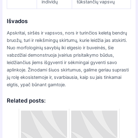
individų
tūkstančių vapsvų
Išvados
Apskritai, siršės ir vapsvos, nors ir turinčios keletą bendrų
bruožų, turi ir reikšmingų skirtumų, kurie leidžia jas atskirti.
Nuo morfologinių savybių iki elgesio ir buveinės, šie
vabzdžiai demonstruoja įvairius prisitaikymo būdus,
leidžiančius jiems išgyventi ir sėkmingai gyventi savo
aplinkoje. Žinodami šiuos skirtumus, galime geriau suprasti
jų rolę ekosistemoje ir, svarbiausia, kaip su jais tinkamai
elgtis, ypač būnant gamtoje.
Related posts: