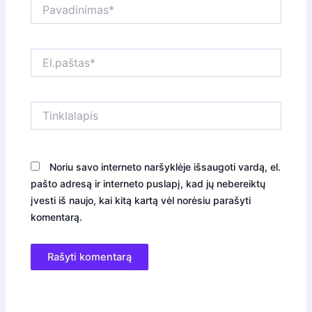
Pavadinimas*
El.paštas*
Tinklalapis
Noriu savo interneto naršyklėje išsaugoti vardą, el.
pašto adresą ir interneto puslapį, kad jų nebereiktų
įvesti iš naujo, kai kitą kartą vėl norėsiu parašyti
komentarą.