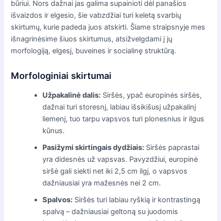
būriui. Nors dažnai jas galima supainioti dėl panašios
išvaizdos ir elgesio, šie vabzdžiai turi keletą svarbių
skirtumų, kurie padeda juos atskirti. Šiame straipsnyje mes
išnagrinėsime šiuos skirtumus, atsižvelgdami į jų
morfologiją, elgesį, buveines ir socialinę struktūrą.
Morfologiniai skirtumai
Užpakalinė dalis:
Siršės, ypač europinės siršės,
dažnai turi storesnį, labiau išsikišusį užpakalinį
liemenį, tuo tarpu vapsvos turi plonesnius ir ilgus
kūnus.
Pasižymi skirtingais dydžiais:
Siršės paprastai
yra didesnės už vapsvas. Pavyzdžiui, europinė
siršė gali siekti net iki 2,5 cm ilgį, o vapsvos
dažniausiai yra mažesnės nei 2 cm.
Spalvos:
Siršės turi labiau ryškią ir kontrastingą
spalvą – dažniausiai geltoną su juodomis