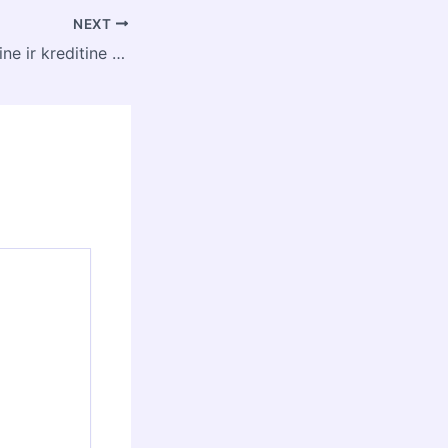
NEXT
Kuo skiriasi debetine ir kreditine kortele?