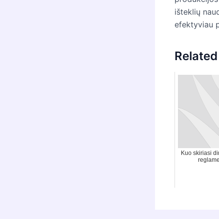
išteklių na
efektyviau p
Related
Kuo skiriasi d
reglam