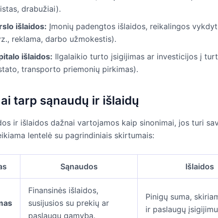
stas, drabužiai).
slo išlaidos:
Įmonių padengtos išlaidos, reikalingos vykdyti
vz., reklama, darbo užmokestis).
italo išlaidos:
Ilgalaikio turto įsigijimas ar investicijos į tur
stato, transporto priemonių pirkimas).
ai tarp sąnaudų ir išlaidų
s ir išlaidos dažnai vartojamos kaip sinonimai, jos turi sa
kiama lentelė su pagrindiniais skirtumais:
as
Sąnaudos
Išlaidos
Finansinės išlaidos,
Pinigų suma, skiria
mas
susijusios su prekių ar
ir paslaugų įsigijimu
paslaugų gamyba.