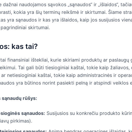
 dažnai naudojamos sąvokos „sąnaudos“ ir „išlaidos“, tačia
prasti, kokia yra šių terminų reikšmė ir skirtumai. Šiame str
as yra sąnaudos ir kas yra išlaidos, kaip jos susijusios viena 
 pagrindiniai skirtumai.
s: kas tai?
ai finansiniai ištekliai, kurie skiriami produktų ar paslaugų
eikimui. Tai gali būti tiesioginiai kaštai, tokie kaip žaliavos,
ar netiesioginiai kaštai, tokie kaip administracinės ir opera
naudos yra būtinos norint pasiekti pelną ir atspindi veiklos
s sąnaudų rūšys:
esioginės sąnaudos:
Susijusios su konkrečiu produkto kūri
iavų pirkimas).
teisiosios sąnaudos:
Apima bendras operacines išlaidas, ku