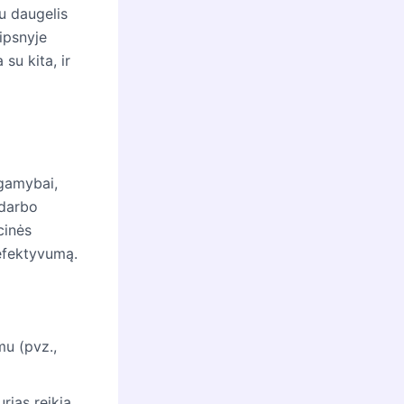
u daugelis
aipsnyje
su kita, ir
 gamybai,
 darbo
cinės
 efektyvumą.
mu (pvz.,
rias reikia