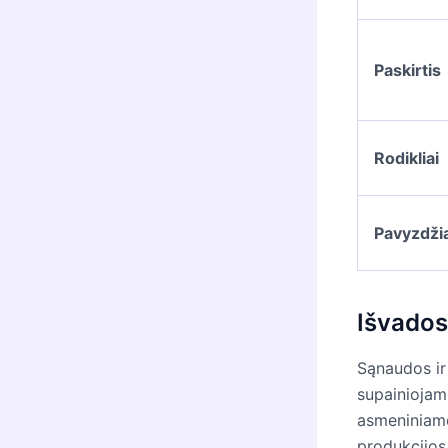
Paskirtis
Rodikliai
Pavyzdžia
Išvados
Sąnaudos ir 
supainiojami
asmeniniame
produkcijos 