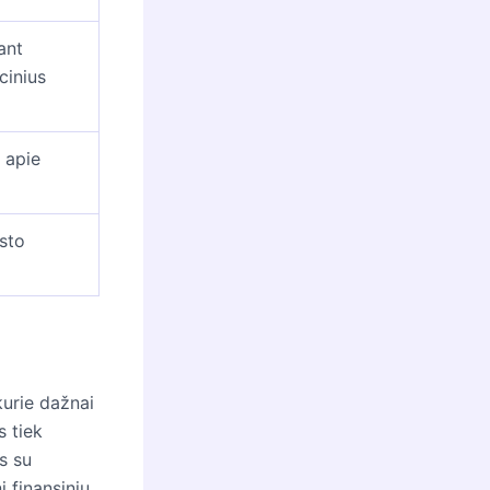
tant
cinius
 apie
sto
kurie dažnai
s tiek
s su
 finansinių