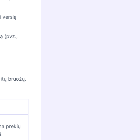
 verslą
tą (pvz.,
vitų bruožų.
ma prekių
i.