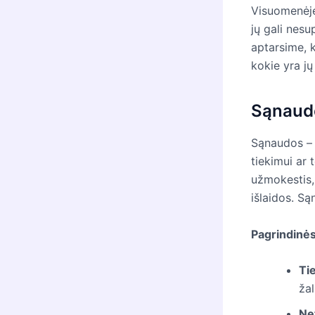
Visuomenėje
jų gali nesu
aptarsime, k
kokie yra jų
Sąnaudo
Sąnaudos – t
tiekimui ar t
užmokestis, 
išlaidos. Są
Pagrindinė
Ti
žal
Ne