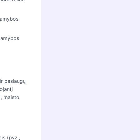
 gamybos
o gamybos
 ir paslaugų
ojantį
i, maisto
is (pvz.,