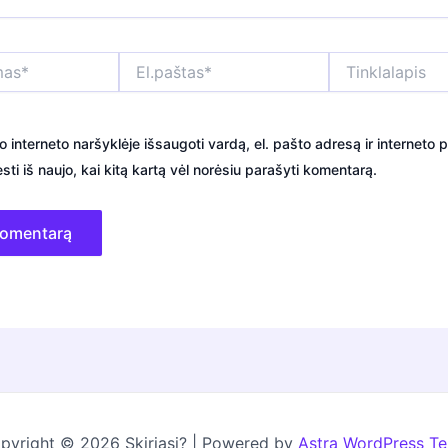
El.paštas*
Tinklalapis
o interneto naršyklėje išsaugoti vardą, el. pašto adresą ir interneto p
sti iš naujo, kai kitą kartą vėl norėsiu parašyti komentarą.
pyright © 2026 Skiriasi? | Powered by
Astra WordPress T