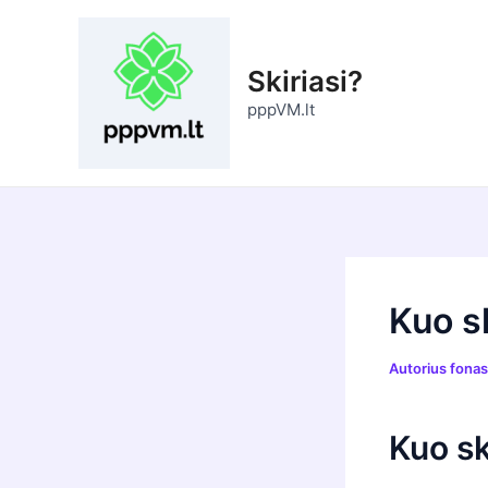
Pereiti
prie
turinio
Skiriasi?
pppVM.lt
Kuo s
Autorius
fona
Kuo sk