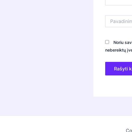
Pavadinimas*
Noriu sav
nebereiktų įve
Co