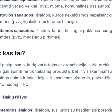
dengti verslo veiklai (pvz., nuoma, komunalinės paslaugos).
stovios sąnaudos:
Išlaidos, kurios nekeičiamos nepaisant
mties (pvz., ilgalaikio turto amortizacija).
ntamos sąnaudos:
Išlaidos, kurios tiesiogiai priklauso nu
imties (pvz., medžiagų pirkimas).
: kas tai?
ai pinigų suma, kurią vartotojas ar organizacija skiria prekių
ai gali apimti ne tik tiekiamą produktą, bet ir visiškai finanšu
aidos apima ir investicijas, ir kasdienes užduotis, pavyzdžiu
to nuomą ir kt.
 išlaidų rūšys:
meninės išlaidos:
Išlaidos, susijusios su kasdieniais poreikia