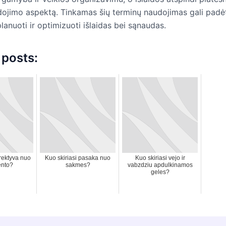
udojimo aspektą. Tinkamas šių terminų naudojimas gali padė
lanuoti ir optimizuoti išlaidas bei sąnaudas.
 posts:
irektyva nuo
Kuo skiriasi pasaka nuo
Kuo skiriasi vejo ir
ento?
sakmes?
vabzdziu apdulkinamos
geles?