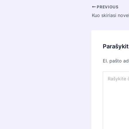
Post
PREVIOUS
navigation
Kuo skiriasi nov
Parašyki
El. pašto a
Rašykite
čia...