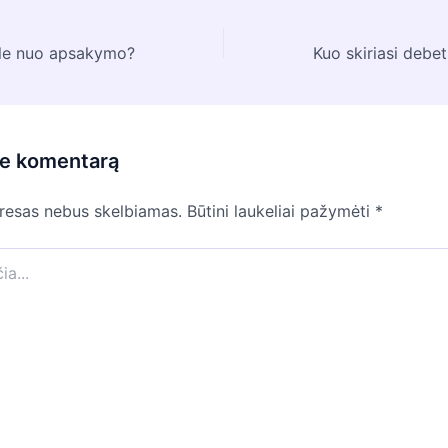
ele nuo apsakymo?
te komentarą
dresas nebus skelbiamas.
Būtini laukeliai pažymėti
*