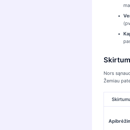
mai
Ver
(p
Kap
pa
Skirtum
Nors sąnaudo
Žemiau patei
Skirtum
Apibrėži