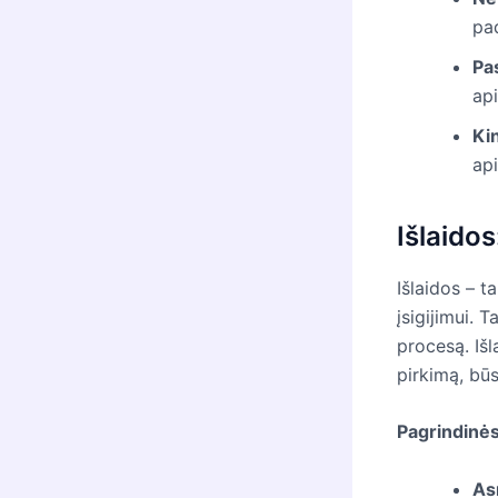
pa
Pa
api
Ki
ap
Išlaidos
Išlaidos – t
įsigijimui. T
procesą. Išl
pirkimą, būs
Pagrindinės
As