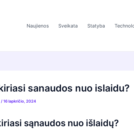
Naujienos
Sveikata
Statyba
Technolo
kiriasi sanaudos nuo islaidu?
s
/
16 lapkričio, 2024
iriasi sąnaudos nuo išlaidų?