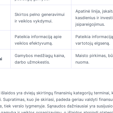
Apatinė linija, įskai
Skirtos pelno generavimui
kasdienius ir investi
ir veiklos vykdymui.
įsipareigojimus.
Pateikia informaciją apie
Pateikia informaciją
veiklos efektyvumą.
vartotojų elgseną.
Gamybos medžiagų kaina,
Maisto pirkimas, bū
i
darbo užmokestis.
nuoma.
išlaidos yra dviejų skirtingų finansinių kategorijų terminai, 
. Supratimas, kuo jie skiriasi, padeda geriau valdyti finansu
, tiek verslo lygmenyje. Sąnaudos dažniausiai yra susijusio
gamyba ir veiklos organizavimu, o išlaidos atspindi platesnį