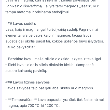
Lava yra magma, kuri išsilieja ant Žemės paviršiaus per
ugnikalnio išsiveržimą. Tai yra tarsi magmos „išeitis”, kuri
tampa matoma ir prieinama stebėjimui.
### Lavos sudėtis
Lava, kaip ir magma, gali turėti įvairią sudėtį. Pagrindiniai
elementai yra tie patys kaip ir magmoje, tačiau lavos
sudėtis gali skirtis pagal tai, kokios uolienos buvo išlydytos.
Lauko pavyzdžiai:
– Bazaltinė lava – mažai silicio dioksido, skysta ir teka ilgai.
– Riebi lava – didelis silicio dioksido kiekis, klampesnė,
sudaro kalnuotą paviršių.
### Lavos fizinės savybės
Lavos savybės taip pat gali labai skirtis nuo magmos.
– **Temperatūra:** Lava paprastai yra šiek tiek šaltesnė nei
magma, apie 700 °C iki 1200 °C.