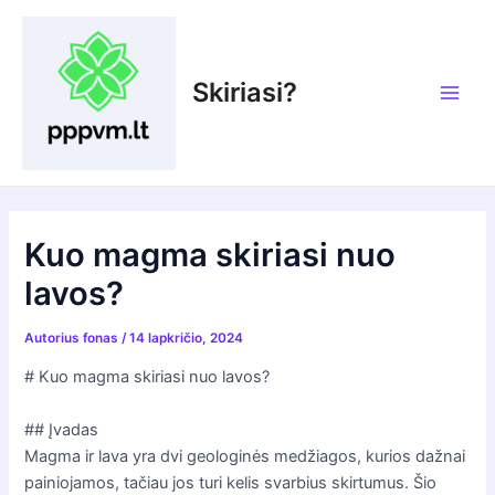
Pereiti
prie
turinio
Skiriasi?
Main
Men
Kuo magma skiriasi nuo
lavos?
Autorius
fonas
/
14 lapkričio, 2024
# Kuo magma skiriasi nuo lavos?
## Įvadas
Magma ir lava yra dvi geologinės medžiagos, kurios dažnai
painiojamos, tačiau jos turi kelis svarbius skirtumus. Šio