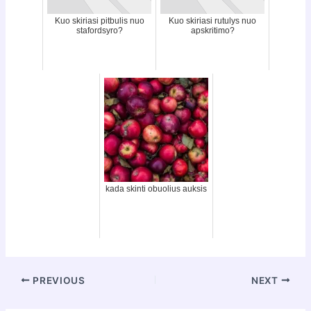
Kuo skiriasi pitbulis nuo
Kuo skiriasi rutulys nuo
stafordsyro?
apskritimo?
kada skinti obuolius auksis
Post
PREVIOUS
NEXT
navigation