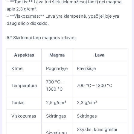
– **Tankis:** Lava turi šiek tiek mažesnį tankį nei magma,
apie 2,3 g/cm³.
– **Viskozumas:** Lava yra klampesnė, ypač jei joje yra
daug silicio dioksido.
## Skirtumai tarp magmos ir lavos
Aspektas
Magma
Lava
Kilmė
Pogrindyje
Paviršiuje
700 °C –
Temperatūra
700 °C – 1200 °C
1300 °C
Tankis
2,5 g/cm³
2,3 g/cm³
Viskozumas
Skirtingas
Skirtingas
Skystis, kuris greitai
Skystis su