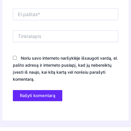
El.paštas*
Tinklalapis
Noriu savo interneto naršyklėje išsaugoti vardą, el.
pašto adresą ir interneto puslapį, kad jų nebereiktų
įvesti iš naujo, kai kitą kartą vėl norėsiu parašyti
komentarą.