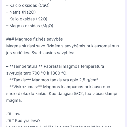
– Kalcio oksidas (CaO)
– Natris (Na2O)
– Kalio oksidas (K2O)
– Magnio oksidas (MgO)
### Magmos fizinės savybės
Magma skiriasi savo fizinėmis savybėmis priklausomai nuo
jos sudėties. Svarbiausios savybės:
– **Temperatūra:** Paprastai magmos temperatūra
svyruoja tarp 700 °C ir 1300 °C.
– **Tankis:** Magmos tankis yra apie 2,5 g/cm³.
– **Viskozumas:** Magmos klampumas priklauso nuo
silicio dioksido kiekio. Kuo daugiau SiO2, tuo labiau klampi
magma.
## Lava
### Kas yra lava?