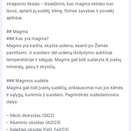
straipsnio tikslas – išsiaiškinti, kuo magma skiriasi nuo
lavos, aptarti jų sudėtį, kilmę, fizines savybes ir poveikį
aplinkai.
## Magma
### Kas yra magma?
Magma yra karšta, skysta uoliena, esanti po Žemės
paviršiumi. Ji susidaro dėl uolienų išsilydymo aukštoje
temperatūroje ir slėgyje. Magma gali būti sudaryta iš įvairių
mineralų, gazų ir skysčių.
### Magmos sudėtis
Magma gali būti įvairių sudėčių, priklausomai nuo jos kilmės
ir sąlygų, kuriomis ji susidaro. Pagrindinės sudedamosios
dalys:
– Silicio dioksidas (SiO2)
– Aliuminio oksidas (Al2O3)
– Geležies oksidai (FeO, Fe2O3)