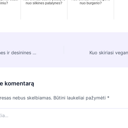
liniu?
nuo silkines patalynes?
nuo burgerio?
Kuo skiriasi kairines ir desinines durys?
te komentarą
dresas nebus skelbiamas.
Būtini laukeliai pažymėti
*