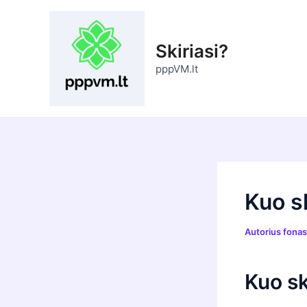
Pereiti
prie
turinio
Skiriasi?
pppVM.lt
Kuo sk
Autorius
fona
Kuo sk