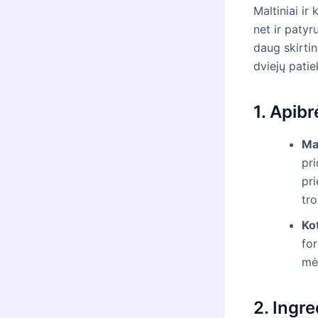
Maltiniai ir
net ir patyr
daug skirtin
dviejų pati
1. Apib
Mal
pri
pri
tro
Ko
for
mės
2. Ingre