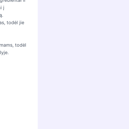
i į
ą.
s, todėl jie
kimams, todėl
lyje.