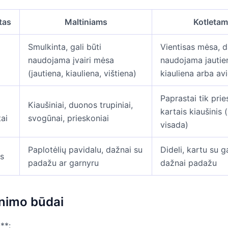
tas
Maltiniams
Kotleta
Smulkinta, gali būti
Vientisas mėsa, d
naudojama įvairi mėsa
naudojama jautie
(jautiena, kiauliena, vištiena)
kiauliena arba av
Paprastai tik prie
Kiaušiniai, duonos trupiniai,
kartais kiaušinis 
tai
svogūnai, prieskoniai
visada)
Paplotėlių pavidalu, dažnai su
Dideli, kartu su g
s
padažu ar garnyru
dažnai padažu
nimo būdai
**: