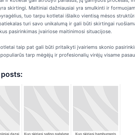
ra skirtingi. Maltiniai dažniausiai yra smulkinti ir formuojam
ragėlius, tuo tarpu kotletai išlaiko vientisą mėsos struktūr
atiekalas turi savo unikalumą ir gali būti skirtingai ruošiama
ikus pasirinkimas įvairiose maitinimosi situacijose.
 kotletai taip pat gali būti pritaikyti įvairiems skonio pasirin
i populiarūs tarp mėgėjų ir profesionalių virėjų visame pasau
 posts:
ejiniai dazai
Kuo skiriasi satino patalyne
Kuo skiriasi hamburgeris