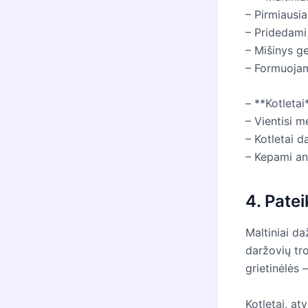
– Pirmiausi
– Pridedami 
– Mišinys g
– Formuojam
– **Kotletai
– Vientisi m
– Kotletai d
– Kepami ant
4. Patei
Maltiniai da
daržovių tro
grietinėlės 
Kotletai, at