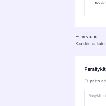
nuo akri
Post
PREVIOUS
navigation
Parašyki
El. pašto a
Rašykite
čia...