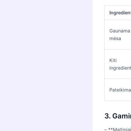
Ingredien
Gaunama
mėsa
Kiti
ingredien
Pateikima
3. Gami
– **Maltiniai