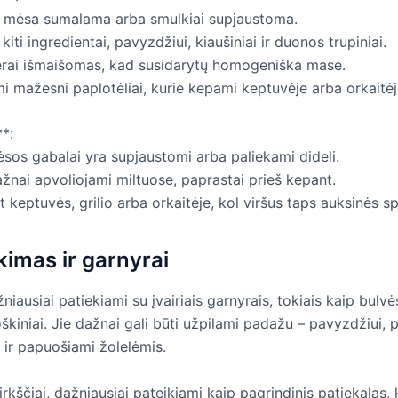
a mėsa sumalama arba smulkiai supjaustoma.
kiti ingredientai, pavyzdžiui, kiaušiniai ir duonos trupiniai.
erai išmaišomas, kad susidarytų homogeniška masė.
i mažesni paplotėliai, kurie kepami keptuvėje arba orkaitėj
**:
ėsos gabalai yra supjaustomi arba paliekami dideli.
ažnai apvoliojami miltuose, paprastai prieš kepant.
 keptuvės, grilio arba orkaitėje, kol viršus taps auksinės s
kimas ir garnyrai
žniausiai patiekiami su įvairiais garnyrais, tokiais kaip bulvė
škiniai. Jie dažnai gali būti užpilami padažu – pavyzdžiui,
– ir papuošiami žolelėmis.
virkščiai, dažniausiai pateikiami kaip pagrindinis patiekalas,