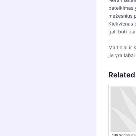
pateikimas y
mažesnius py
Kiekvienas p
gali būti pu
Maltiniai ir
jie yra laba
Related
Kuo skiriasi ali