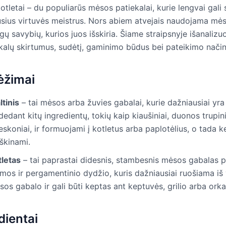
 kotletai – du populiarūs mėsos patiekalai, kurie lengvai gali 
usius virtuvės meistrus. Nors abiem atvejais naudojama mėsa,
gų savybių, kurios juos išskiria. Šiame straipsnyje išanalizu
ekalų skirtumus, sudėtį, gaminimo būdus bei pateikimo način
rėžimai
tinis
– tai mėsos arba žuvies gabalai, kurie dažniausiai yra 
dedant kitų ingredientų, tokių kaip kiaušiniai, duonos trupini
eskoniai, ir formuojami į kotletus arba paplotėlius, o tada 
škinami.
tletas
– tai paprastai didesnis, stambesnis mėsos gabalas 
mos ir pergamentinio dydžio, kuris dažniausiai ruošiama iš 
os gabalo ir gali būti keptas ant keptuvės, grilio arba orkai
dientai