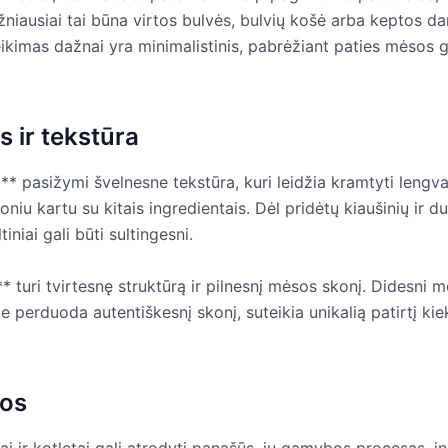
žniausiai tai būna virtos bulvės, bulvių košė arba keptos da
eikimas dažnai yra minimalistinis, pabrėžiant paties mėsos 
s ir tekstūra
i** pasižymi švelnesne tekstūra, kuri leidžia kramtyti lengvai
niu kartu su kitais ingredientais. Dėl pridėtų kiaušinių ir 
tiniai gali būti sultingesni.
** turi tvirtesnę struktūrą ir pilnesnį mėsos skonį. Didesni 
ie perduoda autentiškesnį skonį, suteikia unikalią patirtį ki
dos
ai ir kotletai gali atrodyti panašūs, jų gamybos procesas, in