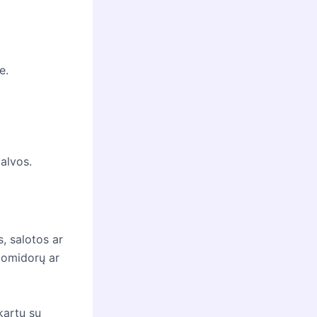
e.
palvos.
s, salotos ar
 pomidorų ar
 kartu su