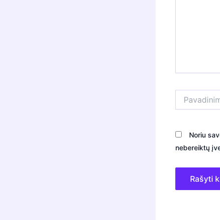
Pavadinimas*
Noriu sav
nebereiktų įve