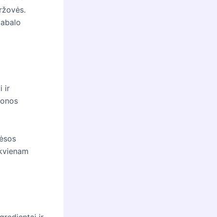
ržovės.
gabalo
 ir
duonos
mėsos
ekvienam
gredientai ir