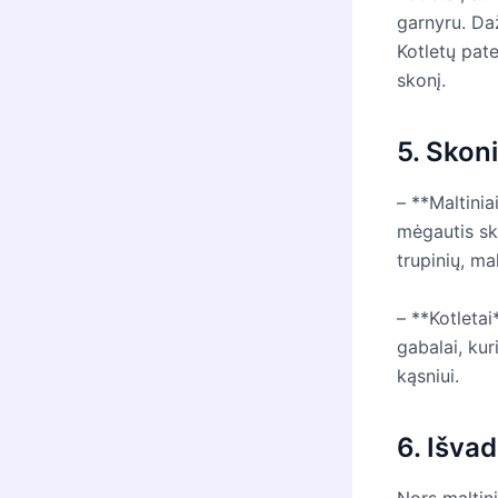
garnyru. Da
Kotletų pat
skonį.
5. Skoni
– **Maltinia
mėgautis sko
trupinių, mal
– **Kotletai
gabalai, kur
kąsniui.
6. Išva
Nors maltini