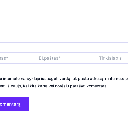
El.paštas*
Tinklalapis
o interneto naršyklėje išsaugoti vardą, el. pašto adresą ir interneto p
sti iš naujo, kai kitą kartą vėl norėsiu parašyti komentarą.