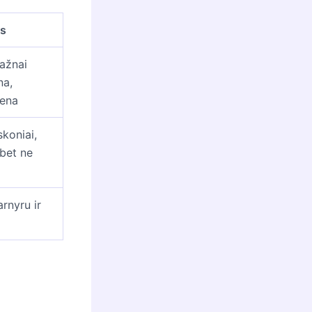
ms
ažnai
na,
iena
skoniai,
(bet ne
arnyru ir