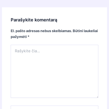
navigation
Parašykite komentarą
El. pašto adresas nebus skelbiamas.
Būtini laukeliai
pažymėti
*
Rašykite
čia...
Pavadinimas*