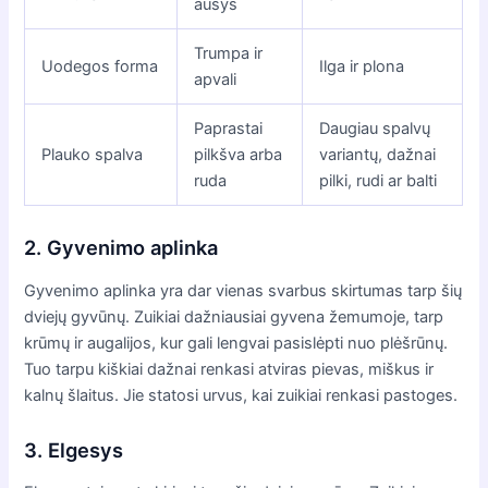
ausys
Trumpa ir
Uodegos forma
Ilga ir plona
apvali
Paprastai
Daugiau spalvų
Plauko spalva
pilkšva arba
variantų, dažnai
ruda
pilki, rudi ar balti
2. Gyvenimo aplinka
Gyvenimo aplinka yra dar vienas svarbus skirtumas tarp šių
dviejų gyvūnų. Zuikiai dažniausiai gyvena žemumoje, tarp
krūmų ir augalijos, kur gali lengvai pasislėpti nuo plėšrūnų.
Tuo tarpu kiškiai dažnai renkasi atviras pievas, miškus ir
kalnų šlaitus. Jie statosi urvus, kai zuikiai renkasi pastoges.
3. Elgesys