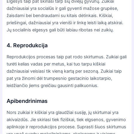
Elgesys taip pat skiriasi tarp šių dviejų gyvūnų. Zuikiai
dažniausiai yra socialūs ir gali gyventi mažose grupėse,
žaisdami bei bendraudami su kitais dėtinkais. Kiškiai,
priešingai, dažniausiai yra vieniši ir linkę leisti laiką atskirai.
Jų socialinis elgesys gali būti labiau ribotas nei zuikių.
4. Reprodukcija
Reprodukcijos procesas taip pat rodo skirtumus. Zuikiai gali
turėti kelias vadas per metus, kai tuo tarpu kiškiai
dažniausiai veisiasi tik vieną kartą per sezoną. Zuikiai taip
pat yra žinomi dėl trumpesnio gestacinio laikotarpio,
leidžiančio jiems greičiau gausinti palikuonius.
Apibendrinimas
Nors zuikiai ir kiškiai yra glaudžiai susiję, jų skirtumai yra
akivaizdūs. Jie skiriasi tiek fiziškai, tiek elgsenos, gyvenimo
aplinkoje ir reprodukcijos procese. Suprasti šiuos skirtumus
yra ypač svarbu mokslininkams, ekologams ir visiems