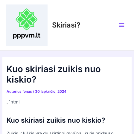
Pereiti
prie
turinio
Skiriasi?
Main
Men
Kuo skiriasi zuikis nuo
kiskio?
Autorius
fonas
/
30 lapkričio, 2024
„`html
Kuo skiriasi zuikis nuo kiskio?
Zuikis ir kiškis yra du skirtingi gyvūnai, kurie priklauso