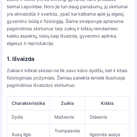
šeimai Leporidae. Nors jie turi daug panašumų, jų skirtumai
yra akivaizdūs ir svarbūs, ypač kai kalbama apie jų elgesį,
gyvenimo būdą ir fiziologiją. Šiame straipsnyje aptarsime
pagrindinius skirtumus tarp zuikių ir kiškių remdamiesi
keletu aspektų, tokių kaip išvaizda, gyvenimo aplinka,
elgesys ir reprodukcija.
1. Išvaizda
Zuikiai ir kiškiai skiriasi ne tik savo kūno dydžiu, bet ir kitais
fiziologiniais požymiais. Žemiau pateikta lentelė iliustruoja
pagrindinius išvaizdos skirtumus:
Charakteristika
Zuikis
Kiškis
Dydis
Mažesnis
Didesnis
Trumpesnės
Ausų ilgis
Ilgesnės ausys