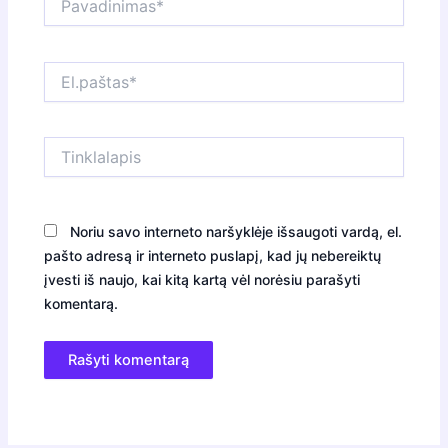
El.paštas*
Tinklalapis
Noriu savo interneto naršyklėje išsaugoti vardą, el.
pašto adresą ir interneto puslapį, kad jų nebereiktų
įvesti iš naujo, kai kitą kartą vėl norėsiu parašyti
komentarą.