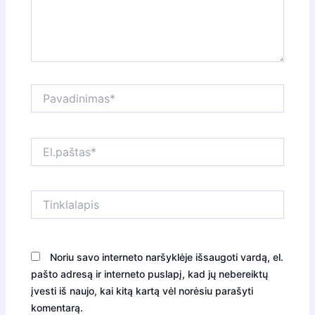
Pavadinimas*
El.paštas*
Tinklalapis
Noriu savo interneto naršyklėje išsaugoti vardą, el.
pašto adresą ir interneto puslapį, kad jų nebereiktų
įvesti iš naujo, kai kitą kartą vėl norėsiu parašyti
komentarą.