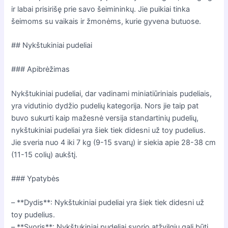
ir labai prisirišę prie savo šeimininkų. Jie puikiai tinka
šeimoms su vaikais ir žmonėms, kurie gyvena butuose.
## Nykštukiniai pudeliai
### Apibrėžimas
Nykštukiniai pudeliai, dar vadinami miniatiūriniais pudeliais,
yra vidutinio dydžio pudelių kategorija. Nors jie taip pat
buvo sukurti kaip mažesnė versija standartinių pudelių,
nykštukiniai pudeliai yra šiek tiek didesni už toy pudelius.
Jie sveria nuo 4 iki 7 kg (9-15 svarų) ir siekia apie 28-38 cm
(11-15 colių) aukštį.
### Ypatybės
– **Dydis**: Nykštukiniai pudeliai yra šiek tiek didesni už
toy pudelius.
– **Svoris**: Nykštukiniai pudeliai svorio atžvilgiu gali būti