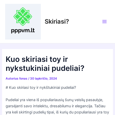
Pereiti
prie
turinio
Skiriasi?
Main
Men
Kuo skiriasi toy ir
nykstukiniai pudeliai?
Autorius
fonas
/
30 lapkričio, 2024
# Kuo skiriasi toy ir nykštukiniai pudeliai?
Pudeliai yra viena iš populiariausių šunų veislių pasaulyje,
garsėjanti savo intelektu, dresabilumu ir elegancija. Tačiau
yra keli skirtingi pudelių tipai, iš kurių du populiariausi yra toy