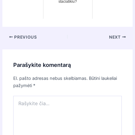
staciatikiu?
Post
PREVIOUS
NEXT
navigation
Parašykite komentarą
El. pašto adresas nebus skelbiamas.
Būtini laukeliai
pažymėti
*
Rašykite
čia...