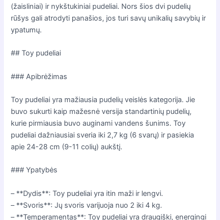
(žaisliniai) ir nykštukiniai pudeliai. Nors šios dvi pudelių
rūšys gali atrodyti panašios, jos turi savų unikalių savybių ir
ypatumų.
## Toy pudeliai
### Apibrėžimas
Toy pudeliai yra mažiausia pudelių veislės kategorija. Jie
buvo sukurti kaip mažesnė versija standartinių pudelių,
kurie pirmiausia buvo auginami vandens šunims. Toy
pudeliai dažniausiai sveria iki 2,7 kg (6 svarų) ir pasiekia
apie 24-28 cm (9-11 colių) aukštį.
### Ypatybės
– **Dydis**: Toy pudeliai yra itin maži ir lengvi.
– **Svoris**: Jų svoris varijuoja nuo 2 iki 4 kg.
– **Temperamentas**: Toy pudeliai yra draugiški, energingi