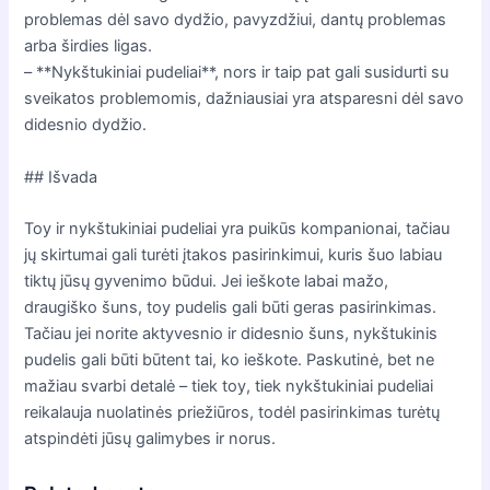
problemas dėl savo dydžio, pavyzdžiui, dantų problemas
arba širdies ligas.
– **Nykštukiniai pudeliai**, nors ir taip pat gali susidurti su
sveikatos problemomis, dažniausiai yra atsparesni dėl savo
didesnio dydžio.
## Išvada
Toy ir nykštukiniai pudeliai yra puikūs kompanionai, tačiau
jų skirtumai gali turėti įtakos pasirinkimui, kuris šuo labiau
tiktų jūsų gyvenimo būdui. Jei ieškote labai mažo,
draugiško šuns, toy pudelis gali būti geras pasirinkimas.
Tačiau jei norite aktyvesnio ir didesnio šuns, nykštukinis
pudelis gali būti būtent tai, ko ieškote. Paskutinė, bet ne
mažiau svarbi detalė – tiek toy, tiek nykštukiniai pudeliai
reikalauja nuolatinės priežiūros, todėl pasirinkimas turėtų
atspindėti jūsų galimybes ir norus.