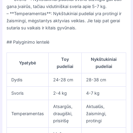
gana įvairūs, tačiau vidutiniškai sveria apie 5-7 kg.
– **Temperamentas**: Nykštukiniai pudeliai yra protingi ir
žaismingi, mėgstantys aktyvias veiklas. Jie taip pat gerai
sutaria su vaikais ir kitais gyvūnais.
## Palyginimo lentelė
Toy
Nykštukiniai
Ypatybė
pudeliai
pudeliai
Dydis
24-28 cm
28-38 cm
Svoris
2-4 kg
4-7 kg
Atsargūs,
Aktualūs,
Temperamentas
draugiški,
žaismingi,
prisirišę
protingi