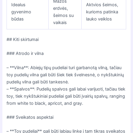
Mažos
Idealus
Aktvios šeimos,
erdvės,
gyvenimo
kurioms patinka
šeimos su
būdas
lauko veiklos
vaikais
## Kiti skirtumai
### Atrodo ir vilna
– **Vilna**: Abiejų tipų pudeliai turi garbanotą vilną, tačiau
toy pudelių vilna gali būti šiek tiek švelnesnė, o nykštukinių
pudelių vilna gali būti tankesnė.
– **Spalvos**: Pudelių spalvos gali labai varijuoti, tačiau tiek
toy, tiek nykštukiniai pudeliai gali būti įvairių spalvų, ranging
from white to black, apricot, and gray.
### Sveikatos aspektai
– **Toy pudeliai** gali būti labiau linkę į tam tikras sveikatos