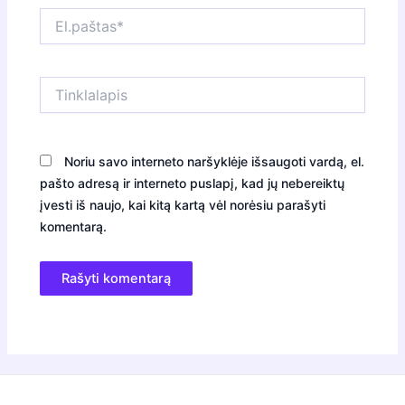
El.paštas*
Tinklalapis
Noriu savo interneto naršyklėje išsaugoti vardą, el.
pašto adresą ir interneto puslapį, kad jų nebereiktų
įvesti iš naujo, kai kitą kartą vėl norėsiu parašyti
komentarą.