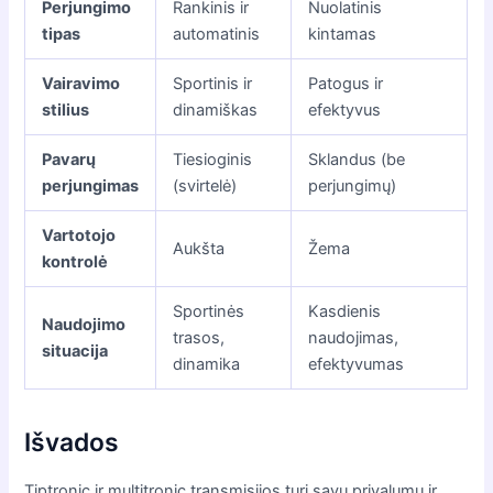
Perjungimo
Rankinis ir
Nuolatinis
tipas
automatinis
kintamas
Vairavimo
Sportinis ir
Patogus ir
stilius
dinamiškas
efektyvus
Pavarų
Tiesioginis
Sklandus (be
perjungimas
(svirtelė)
perjungimų)
Vartotojo
Aukšta
Žema
kontrolė
Sportinės
Kasdienis
Naudojimo
trasos,
naudojimas,
situacija
dinamika
efektyvumas
Išvados
Tiptronic ir multitronic transmisijos turi savų privalumų ir