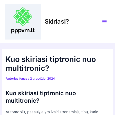
Pereiti
prie
turinio
Skiriasi?
Main
Men
Kuo skiriasi tiptronic nuo
multitronic?
Autorius
fonas
/
2 gruodžio, 2024
Kuo skiriasi tiptronic nuo
multitronic?
Automobilių pasaulyje yra įvairių transmisijų tipų, kurie