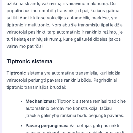
užtikrina sklandų važiavimą ir vairavimo malonumą. Du
populiariausi automobilių transmisijų tipai, kuriuos galima
sutikti Audi ir kitose Vokietijos automobilių markėse, yra
tiptronic ir multitronic. Nors abu šie transmisijų tipai leidžia
vairuotojui pasirinkti tarp automatinio ir rankinio režimo, jie
turi keletą esminių skirtumų, kurie gali turėti didelės įtakos
vairavimo patirčiai.
Tiptronic sistema
Tiptronic
sistema yra automatinė transmisija, kuri leidžia
vairuotojui perjungti pavaras rankiniu būdu. Pagrindiniai
tiptronic transmisijos bruožai:
Mechanizmas:
Tiptronic sistema remiasi tradicine
automatinio perdavimo konstrukcija, tačiau
įtraukia galimybę rankiniu būdu perjungti pavaras.
Pavarų perjungimas:
Vairuotojas gali pasirinkti
pavaras perjungti naudodamas svirtelę arba svirtį,