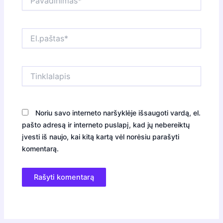
El.paštas*
Tinklalapis
Noriu savo interneto naršyklėje išsaugoti vardą, el.
pašto adresą ir interneto puslapį, kad jų nebereiktų
įvesti iš naujo, kai kitą kartą vėl norėsiu parašyti
komentarą.