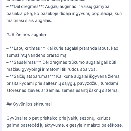
– **Dėl drėgmės**: Augalų augimas ir vaisių gamyba
pasiekia piką, ko pasekoje didėja ir gyvūnų populiacija, kuri
maitinasi šiais augalais.
### Žiemos augalija
– **Lapų kritimas**: Kai kurie augalai praranda lapus, kad
sumažintų vandens praradimą.
– **Sausėjimas**: Dėl drėgmės trūkumo augalai gali būti
mažiau gyvybingi ir matomi tik rudos spalvos.
– **Šalčių atsparumas**: Kai kurie augalai išgyvena žiemą
prisitaikydami prie šaltesnių sąlygų, pavyzdžiui, turėdami
storesnes žieves ar žemiau žemės esantį šaknų sistemą.
## Gyvūnijos skirtumai
Gyvūnai taip pat prisitaiko prie įvairių sezonų, kuriuos
galima pastebėti jų aktyvume, elgesyje ir maisto paieškose.