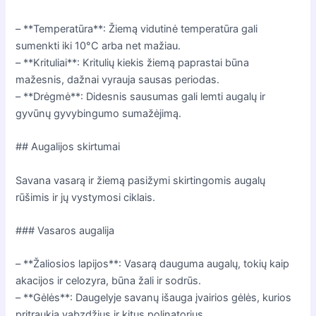
– **Temperatūra**: Žiemą vidutinė temperatūra gali
sumenkti iki 10°C arba net mažiau.
– **Krituliai**: Kritulių kiekis žiemą paprastai būna
mažesnis, dažnai vyrauja sausas periodas.
– **Drėgmė**: Didesnis sausumas gali lemti augalų ir
gyvūnų gyvybingumo sumažėjimą.
## Augalijos skirtumai
Savana vasarą ir žiemą pasižymi skirtingomis augalų
rūšimis ir jų vystymosi ciklais.
### Vasaros augalija
– **Žaliosios lapijos**: Vasarą dauguma augalų, tokių kaip
akacijos ir celozyra, būna žali ir sodrūs.
– **Gėlės**: Daugelyje savanų išauga įvairios gėlės, kurios
pritraukia vabzdžius ir kitus polinatorius.