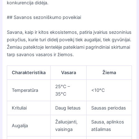
konkurencija didėja.
## Savanos sezoniškumo poveikiai
Savana, kaip ir kitos ekosistemos, patiria įvairius sezoninius
pokyčius, kurie turi didelį poveikį tiek augalijai, tiek gyvūnijai.
Žemiau pateiktoje lentelėje pateikiami pagrindiniai skirtumai
tarp savanos vasaros ir žiemos.
Charakteristika
Vasara
Žiema
25°C –
Temperatūra
<10°C
35°C
Krituliai
Daug lietaus
Sausas periodas
Žaliuojanti,
Sausa, aplinkos
Augalija
vaisinga
atšalimas