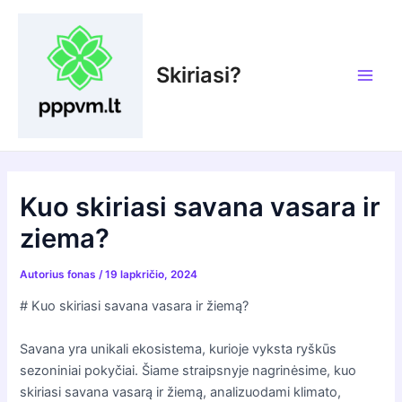
Pereiti
prie
turinio
Skiriasi?
Main
Men
Kuo skiriasi savana vasara ir
ziema?
Autorius
fonas
/
19 lapkričio, 2024
# Kuo skiriasi savana vasara ir žiemą?
Savana yra unikali ekosistema, kurioje vyksta ryškūs
sezoniniai pokyčiai. Šiame straipsnyje nagrinėsime, kuo
skiriasi savana vasarą ir žiemą, analizuodami klimato,