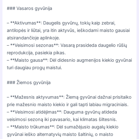
### Vasaros gyvūnija
– **Aktivumas**: Daugelis gyvūnų, tokių kaip zebrai,
antilopės ir liūtai, yra itin aktyvūs, ieškodami maisto gausiai
atsirandančioje aplinkoje.
– **Veisimosi sezonas**: Vasarą prasideda daugelio rūšių
reprodukcija, pasiekia pikas.
– **Maisto gausa**: Dėl didesnio augmenijos kiekio gyvūnai
turi daugiau progų maistui.
### Žiemos gyvūnija
– **Mažesnis aktyvumas**: Žiemą gyvūnai dažnai prisitaiko
prie mažesnio maisto kiekio ir gali tapti labiau migraciniais.
– **Veisimosi atidėjimas**: Dauguma gyvūnų atideda
veisimosi sezoną iki pavasario, kai klimatas šiltesnis.
– **Maisto trūkumas**: Dėl sumažėjusio augalų kiekio
gyvūnai ieško alternatyvių maisto šaltinių, o maisto