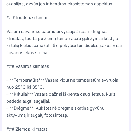
augalijos, gyvūnijos ir bendros ekosistemos aspektus.
## Klimato skirtumai
Vasarą savanose paprastai vyrauja šiltas ir drėgnas
klimatas, tuo tarpu žiemą temperatūra gali žymiai kristi, o
kritulių kiekis sumažėti. Šie pokyčiai turi didelės įtakos visai
savanos ekosistemai.
### Vasaros klimatas
– **Temperatūra**: Vasarą vidutinė temperatūra svyruoja
nuo 25°C iki 35°C.
– **Krituliai**: Vasarą dažnai iškrenta daug lietaus, kuris
padeda augti augalijai.
– **Drėgmė**: Aukštesnė drėgmė skatina gyvūnų
aktyvumą ir augalų fotosintezę.
### Žiemos klimatas