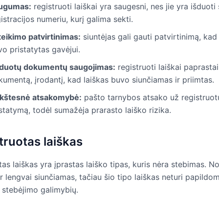
ugumas:
registruoti laiškai yra saugesni, nes jie yra išduoti 
istracijos numeriu, kurį galima sekti.
teikimo patvirtinimas:
siuntėjas gali gauti patvirtinimą, kad
o pristatytas gavėjui.
iduotų dokumentų saugojimas:
registruoti laiškai paprastai
umentą, įrodantį, kad laiškas buvo siunčiamas ir priimtas.
kštesnė atsakomybė:
pašto tarnybos atsako už registruotų
statymą, todėl sumažėja prarasto laiško rizika.
truotas laiškas
as laiškas yra įprastas laiško tipas, kuris nėra stebimas. Nor
 ir lengvai siunčiamas, tačiau šio tipo laiškas neturi papil
r stebėjimo galimybių.