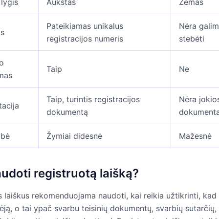
lygis
Aukštas
Žemas
Pateikiamas unikalus
Nėra gali
as
registracijos numeris
stebėti
o
Taip
Ne
imas
Taip, turintis registracijos
Nėra jokio
acija
dokumentą
dokumenta
ybė
Žymiai didesnė
Mažesnė
udoti registruotą laišką?
 laiškus rekomenduojama naudoti, kai reikia užtikrinti, kad 
ją, o tai ypač svarbu teisinių dokumentų, svarbių sutarčių,