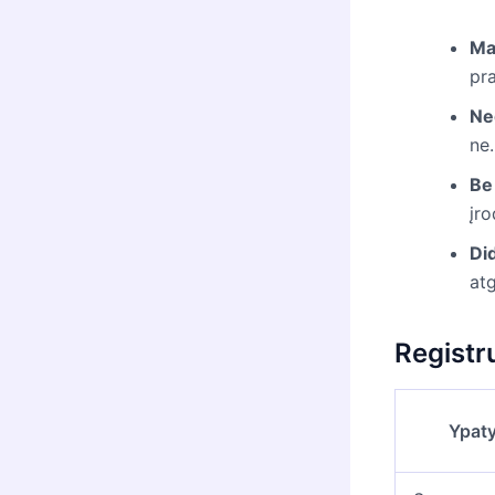
Ma
pr
Ne
ne.
Be
įro
Did
atg
Registr
Ypat