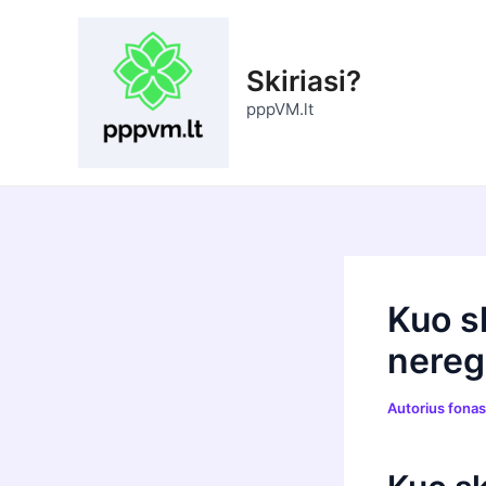
Pereiti
prie
turinio
Skiriasi?
pppVM.lt
Kuo sk
nereg
Autorius
fona