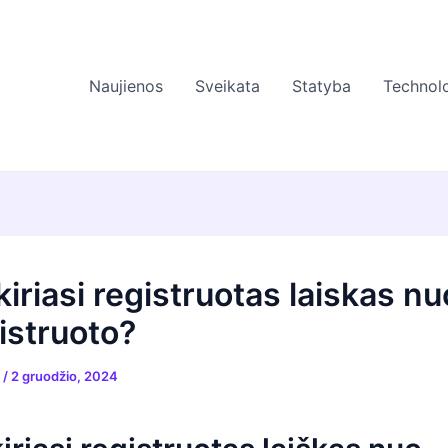
Naujienos
Sveikata
Statyba
Technolo
iriasi registruotas laiskas nu
istruoto?
s
/
2 gruodžio, 2024