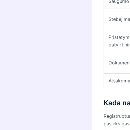
Saugumo 
Stebėjim
Pristatym
patvirtin
Dokument
Atsakom
Kada na
Registruotus
pasieks gavė