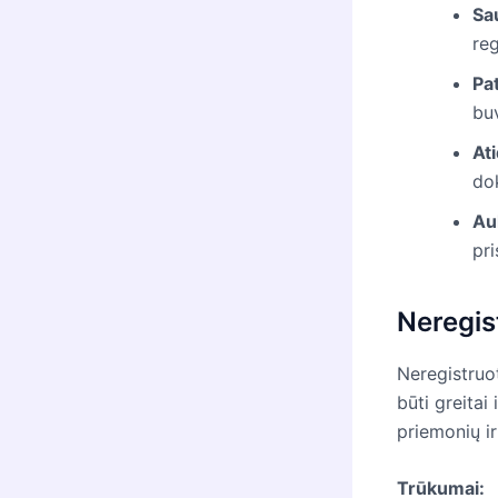
Sa
reg
Pa
buv
At
dok
Au
pri
Neregis
Neregistruot
būti greitai
priemonių i
Trūkumai: