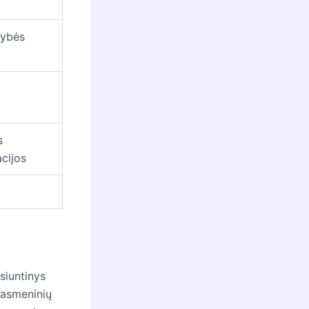
mybės
s
cijos
siuntinys
 asmeninių