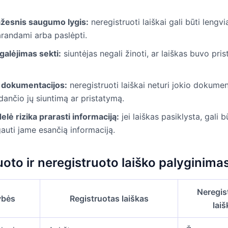
žesnis saugumo lygis:
neregistruoti laiškai gali būti lengvi
arandami arba paslėpti.
galėjimas sekti:
siuntėjas negali žinoti, ar laiškas buvo pris
 dokumentacijos:
neregistruoti laiškai neturi jokio dokumen
dančio jų siuntimą ar pristatymą.
elė rizika prarasti informaciją:
jei laiškas pasiklysta, gali b
auti jame esančią informaciją.
uoto ir neregistruoto laiško palyginima
Neregis
ybės
Registruotas laiškas
laiš