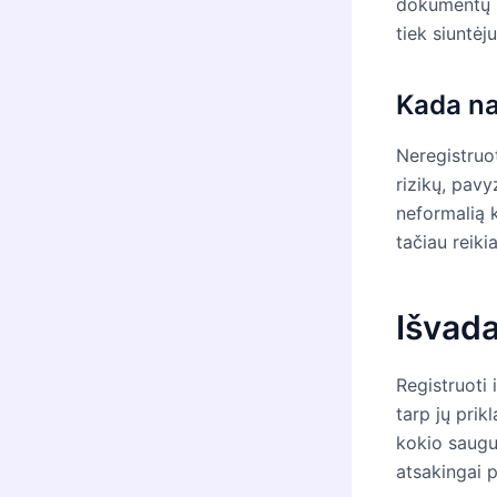
dokumentų ir
tiek siuntėju
Kada na
Neregistruot
rizikų, pavy
neformalią k
tačiau reiki
Išvad
Registruoti 
tarp jų prik
kokio saugum
atsakingai p