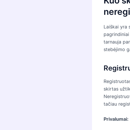
Kuo sk
neregi
Laiškai yra 
pagrindiniai 
tarnauja pan
stebėjimo ga
Registr
Registruota
skirtas užti
Neregistruoti
tačiau regis
Privalumai: