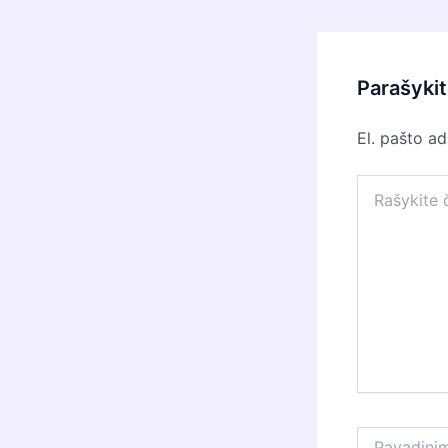
Parašyki
El. pašto a
Rašykite
čia...
Pavadinimas*