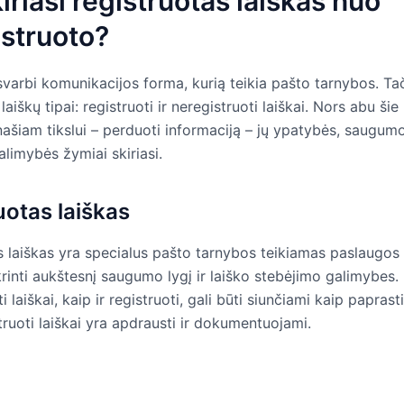
iriasi registruotas laiškas nuo
struoto?
svarbi komunikacijos forma, kurią teikia pašto tarnybos. Ta
laiškų tipai: registruoti ir neregistruoti laiškai. Nors abu šie
ašiam tikslui – perduoti informaciją – jų ypatybės, saugumo 
limybės žymiai skiriasi.
uotas laiškas
s laiškas yra specialus pašto tarnybos teikiamas paslaugos 
krinti aukštesnį saugumo lygį ir laiško stebėjimo galimybes.
 laiškai, kaip ir registruoti, gali būti siunčiami kaip paprasti
truoti laiškai yra apdrausti ir dokumentuojami.