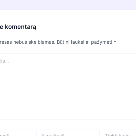
te komentarą
dresas nebus skelbiamas.
Būtini laukeliai pažymėti
*
El.paštas*
Tinklalapis