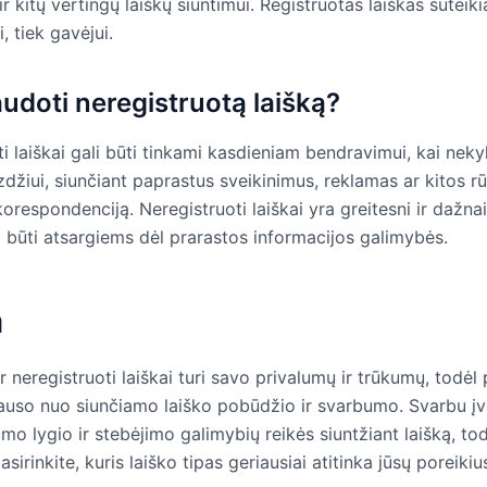
 kitų vertingų laiškų siuntimui. Registruotas laiškas suteik
i, tiek gavėjui.
udoti neregistruotą laišką?
i laiškai gali būti tinkami kasdieniam bendravimui, kai nekyl
zdžiui, siunčiant paprastus sveikinimus, reklamas ar kitos rū
orespondenciją. Neregistruoti laiškai yra greitesni ir dažnai
a būti atsargiems dėl prarastos informacijos galimybės.
a
ir neregistruoti laiškai turi savo privalumų ir trūkumų, todėl
lauso nuo siunčiamo laiško pobūdžio ir svarbumo. Svarbu įve
o lygio ir stebėjimo galimybių reikės siuntžiant laišką, to
asirinkite, kuris laiško tipas geriausiai atitinka jūsų poreikiu