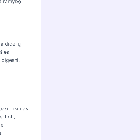
ia ramybę
a didelių
šies
 pigesni,
 pasirinkimas
rtinti,
dėl
s.