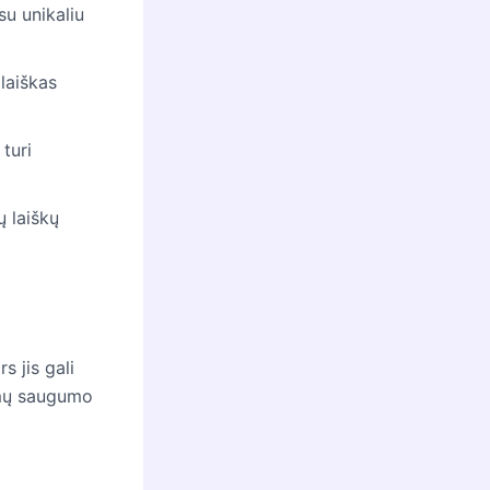
su unikaliu
 laiškas
 turi
 laiškų
s jis gali
domų saugumo