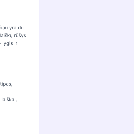
čiau yra du
 laiškų rūšys
lygis ir
tipas,
 laiškai,