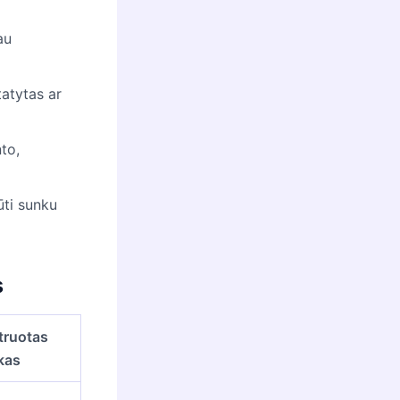
au
tatytas ar
to,
ūti sunku
s
truotas
kas