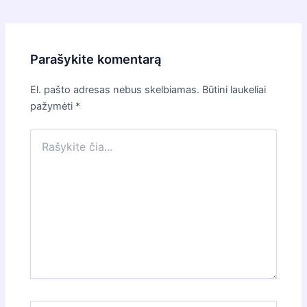
navigation
Parašykite komentarą
El. pašto adresas nebus skelbiamas.
Būtini laukeliai
pažymėti
*
Rašykite
čia...
Pavadinimas*