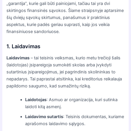
„garantija”, kurie gali būti painiojami, tačiau tai yra dvi
skirtingos finansinės sąvokos. Šiame straipsnyje aptarsime
šių dviejų sąvokų skirtumus, panašumus ir praktinius
aspektus, kurie padės geriau suprasti, kaip jos veikia
finansiniuose sandoriuose.
1. Laidavimas
Laidavimas
– tai teisinis veiksmas, kurio metu trečioji šalis
(laidotojas) įsipareigoja sumokėti skolas arba įvykdyti
sutartinius įsipareigojimus, jei pagrindinis skolininkas to
nepadarys. Tai paprastai atsitinka, kai kreditorius reikalauja
papildomo saugumo, kad sumažintų riziką.
Laidotojas
: Asmuo ar organizacija, kuri sutinka
laidoti kitą asmenį.
Laidavimo sutartis
: Teisinis dokumentas, kuriame
aprašomos laidavimo sąlygos.