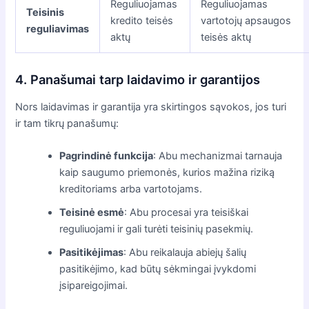
Reguliuojamas
Reguliuojamas
Teisinis
kredito teisės
vartotojų apsaugos
reguliavimas
aktų
teisės aktų
4. Panašumai tarp laidavimo ir garantijos
Nors laidavimas ir garantija yra skirtingos sąvokos, jos turi
ir tam tikrų panašumų:
Pagrindinė funkcija
: Abu mechanizmai tarnauja
kaip saugumo priemonės, kurios mažina riziką
kreditoriams arba vartotojams.
Teisinė esmė
: Abu procesai yra teisiškai
reguliuojami ir gali turėti teisinių pasekmių.
Pasitikėjimas
: Abu reikalauja abiejų šalių
pasitikėjimo, kad būtų sėkmingai įvykdomi
įsipareigojimai.