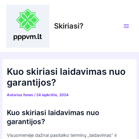
Pereiti
prie
turinio
Skiriasi?
Main
Men
Kuo skiriasi laidavimas nuo
garantijos?
Autorius
fonas
/
24 lapkričio, 2024
Kuo skiriasi laidavimas nuo
garantijos?
Visuomenėje dažnai pasitaiko terminų „laidavimas” ir