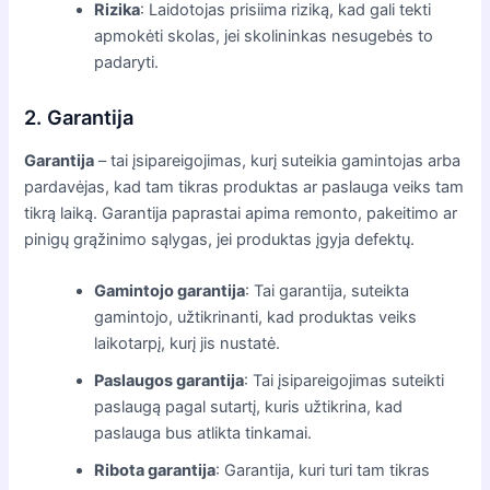
Rizika
: Laidotojas prisiima riziką, kad gali tekti
apmokėti skolas, jei skolininkas nesugebės to
padaryti.
2. Garantija
Garantija
– tai įsipareigojimas, kurį suteikia gamintojas arba
pardavėjas, kad tam tikras produktas ar paslauga veiks tam
tikrą laiką. Garantija paprastai apima remonto, pakeitimo ar
pinigų grąžinimo sąlygas, jei produktas įgyja defektų.
Gamintojo garantija
: Tai garantija, suteikta
gamintojo, užtikrinanti, kad produktas veiks
laikotarpį, kurį jis nustatė.
Paslaugos garantija
: Tai įsipareigojimas suteikti
paslaugą pagal sutartį, kuris užtikrina, kad
paslauga bus atlikta tinkamai.
Ribota garantija
: Garantija, kuri turi tam tikras