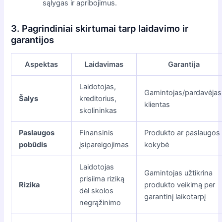
sąlygas ir apribojimus.
3. Pagrindiniai skirtumai tarp laidavimo ir
garantijos
Aspektas
Laidavimas
Garantija
Laidotojas,
Gamintojas/pardavėjas
Šalys
kreditorius,
klientas
skolininkas
Paslaugos
Finansinis
Produkto ar paslaugos
pobūdis
įsipareigojimas
kokybė
Laidotojas
Gamintojas užtikrina
prisiima riziką
Rizika
produkto veikimą per
dėl skolos
garantinį laikotarpį
negrąžinimo