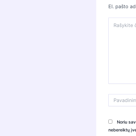
El. pašto a
Rašykite
čia...
Pavadinimas*
Noriu sav
nebereiktų įve