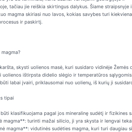
oje, tačiau jie reiškia skirtingus dalykus. Šiame straipsnyje 
uo magma skiriasi nuo lavos, kokias savybes turi kiekvienas 
rocesus ir paskirtį.
a magma?
ršta, skysti uolienos masė, kuri susidaro vidinėje Žemės da
i uolienos ištirpsta didelio slėgio ir temperatūros sąlygom
būti labai įvairi, priklausomai nuo uolienų, iš kurių ji susidar
 tipai
ūti klasifikuojama pagal jos mineralinę sudėtį ir fizikines 
ė magma**: turinti mažai silicio, ji yra skysta ir lengvai teka
nė magma**: vidutinės sudėties magma, kuri turi daugiau sil