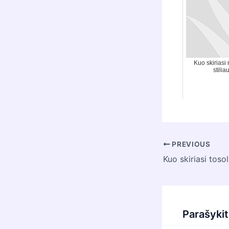
Kuo skiriasi
stilia
Post
PREVIOUS
navigation
Kuo skiriasi toso
Parašyki