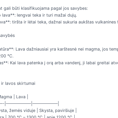
t gali būti klasifikuojama pagal jos savybes:
 lava**: lengvai teka ir turi mažai dujų.
ava**: tiršta ir lėtai teka, dažnai sukuria aukštas vulkanines
savybės
tūra**: Lava dažniausiai yra karštesnė nei magma, jos tem
1200 °C.
s**: Kai lava patenka į orą arba vandenį, ji labai greitai atv
r lavos skirtumai
Magma | Lava |
—-|——————|——————|
ysta, žemės viduje | Skysta, paviršiuje |
ra | 700 °C – 1300 °C | apie 1200 °C |