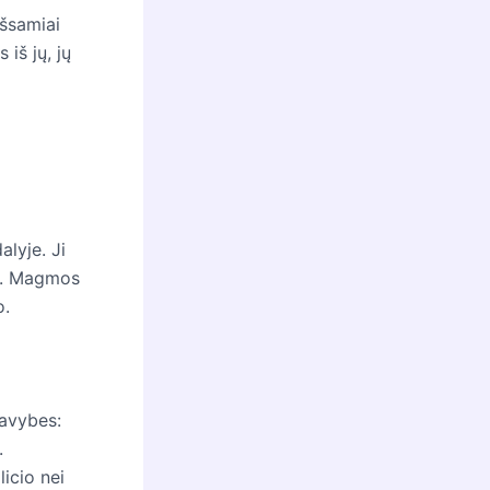
išsamiai
iš jų, jų
lyje. Ji
is. Magmos
o.
savybes:
.
icio nei