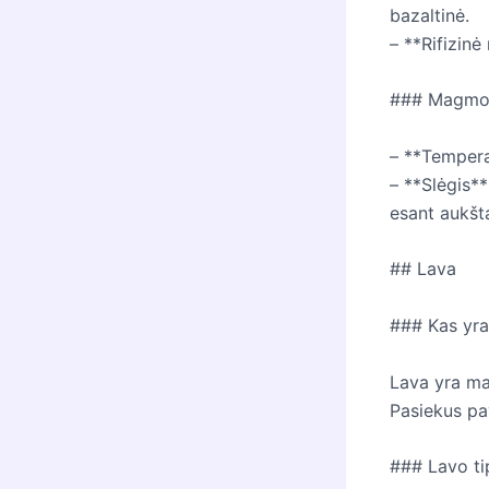
bazaltinė.
– **Rifizinė 
### Magmo
– **Tempera
– **Slėgis**
esant aukšt
## Lava
### Kas yra
Lava yra mag
Pasiekus pa
### Lavo ti