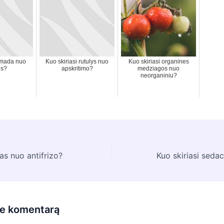
 mada nuo
Kuo skiriasi rutulys nuo
Kuo skiriasi organines
us?
apskritimo?
medziagos nuo
neorganiniu?
las nuo antifrizo?
te komentarą