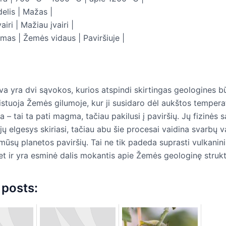
delis | Mažas |
vairi | Mažiau įvairi |
ymas | Žemės vidaus | Paviršiuje |
va yra dvi sąvokos, kurios atspindi skirtingas geologines b
tuoja Žemės gilumoje, kur ji susidaro dėl aukštos temperat
va – tai ta pati magma, tačiau pakilusi į paviršių. Jų fizinės 
 jų elgesys skiriasi, tačiau abu šie procesai vaidina svarbų 
mūsų planetos paviršių. Tai ne tik padeda suprasti vulkanin
et ir yra esminė dalis mokantis apie Žemės geologinę strukt
 posts: