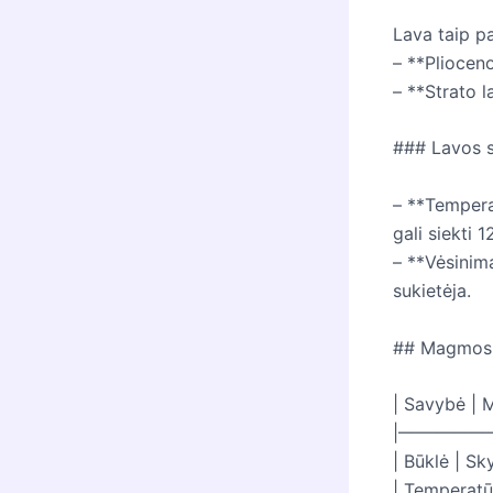
Lava taip pa
– **Plioceno
– **Strato l
### Lavos 
– **Tempera
gali siekti 
– **Vėsinima
sukietėja.
## Magmos i
| Savybė | 
|—————
| Būklė | Sk
| Temperatū