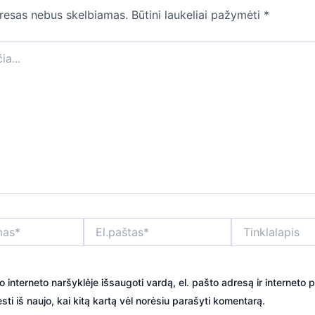
dresas nebus skelbiamas.
Būtini laukeliai pažymėti
*
El.paštas*
Tinklalapis
o interneto naršyklėje išsaugoti vardą, el. pašto adresą ir interneto p
sti iš naujo, kai kitą kartą vėl norėsiu parašyti komentarą.