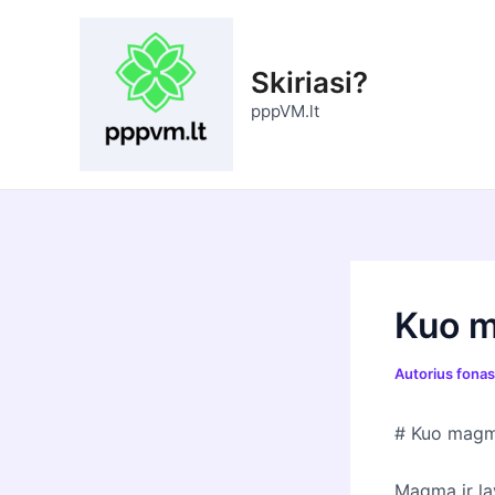
Pereiti
prie
turinio
Skiriasi?
pppVM.lt
Kuo m
Autorius
fona
# Kuo magma
Magma ir lav