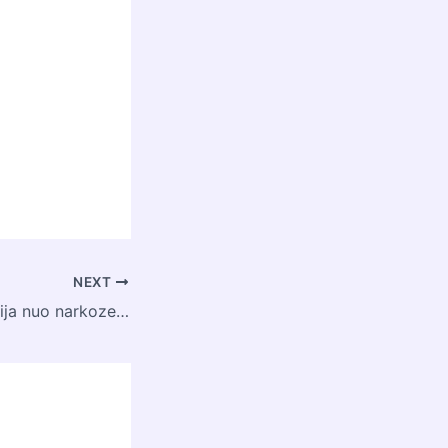
NEXT
Kuo skiriasi sedacija nuo narkozes?