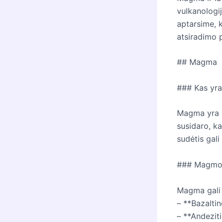
vulkanologij
aptarsime, k
atsiradimo p
## Magma
### Kas yr
Magma yra ka
susidaro, ka
sudėtis gali 
### Magmos
Magma gali b
– **Bazaltin
– **Andeziti