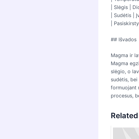
| Slėgis | Di
| Sudėtis | Į
| Pasiskirst
## Išvados
Magma ir la
Magma egzis
slėgio, o la
sudėtis, bei
formuojant 
procesus, b
Related