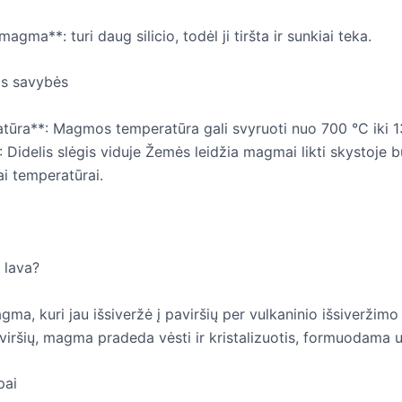
magma**: turi daug silicio, todėl ji tiršta ir sunkiai teka.
s savybės
tūra**: Magmos temperatūra gali svyruoti nuo 700 °C iki 1
: Didelis slėgis viduje Žemės leidžia magmai likti skystoje 
ai temperatūrai.
 lava?
ma, kuri jau išsiveržė į paviršių per vulkaninio išsiveržimo
viršių, magma pradeda vėsti ir kristalizuotis, formuodama u
pai