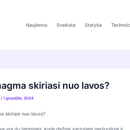
Naujienos
Sveikata
Statyba
Technolo
agma skiriasi nuo lavos?
s
/
1 gruodžio, 2024
 skiriasi nuo lavos?
a yra du terminais, kurie dažnai vartojami geologijoje ir