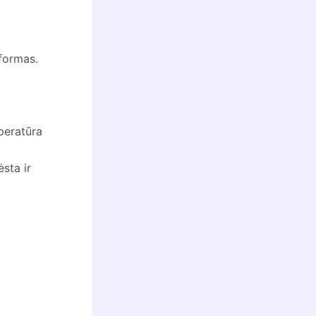
 formas.
peratūra
ėsta ir