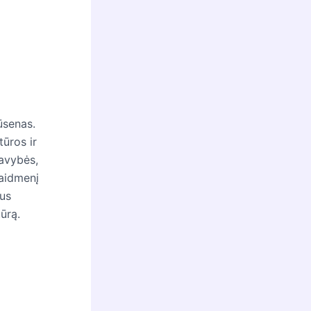
ūsenas.
ūros ir
savybės,
vaidmenį
ius
ūrą.