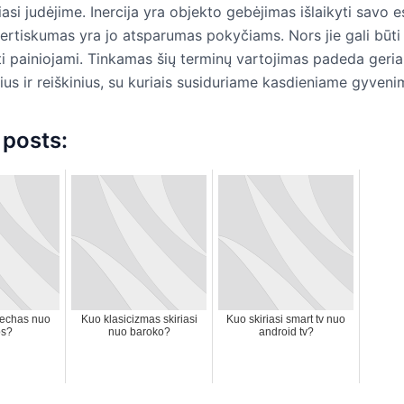
iasi judėjime. Inercija yra objekto gebėjimas išlaikyti savo
ertiskumas yra jo atsparumas pokyčiams. Nors jie gali būti s
ti painiojami. Tinkamas šių terminų vartojimas padeda geria
ius ir reiškinius, su kuriais susiduriame kasdieniame gyveni
 posts:
cechas nuo
Kuo klasicizmas skiriasi
Kuo skiriasi smart tv nuo
os?
nuo baroko?
android tv?