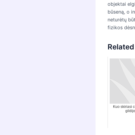
objektai elg
būseną, o in
neturėtų bū
fizikos dėsn
Related
Kuo skiriasi 
gildij