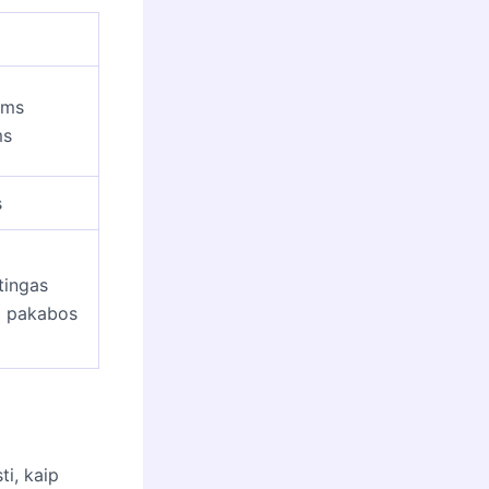
ams
ms
s
rtingas
o pakabos
ti, kaip