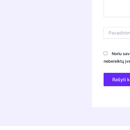
Pavadinimas*
Noriu sav
nebereiktų įve