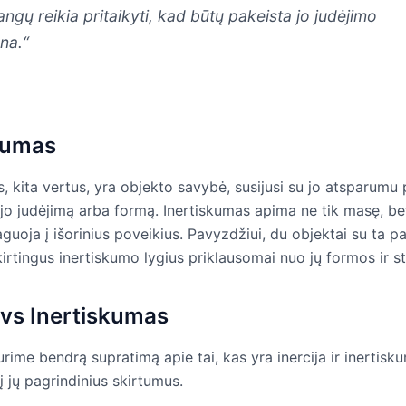
angų reikia pritaikyti, kad būtų pakeista jo judėjimo
na.“
kumas
, kita vertus, yra objekto savybė, susijusi su jo atsparumu
 jo judėjimą arba formą. Inertiskumas apima ne tik masę, bet
guoja į išorinius poveikius. Pavyzdžiui, du objektai su ta 
skirtingus inertiskumo lygius priklausomai nuo jų formos ir s
a vs Inertiskumas
urime bendrą supratimą apie tai, kas yra inercija ir inertisk
 jų pagrindinius skirtumus.