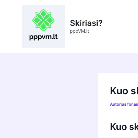
Pereiti
prie
turinio
Skiriasi?
pppVM.lt
Kuo sk
Autorius
fona
Kuo sk