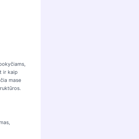
 pokyčiams,
 ir kaip
pačia mase
truktūros.
umas,