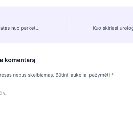
Kuo skiriasi laminatas nuo parketo?
te komentarą
dresas nebus skelbiamas.
Būtini laukeliai pažymėti
*