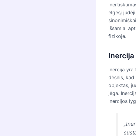
Inertiskumas
elgesį judėj
sinonimiškai
išsamiai apt
fizikoje.
Inercija
Inercija yra
dėsnis, kad
objektas, jud
jėga. Inerci
inercijos lyg
„Ine
susta