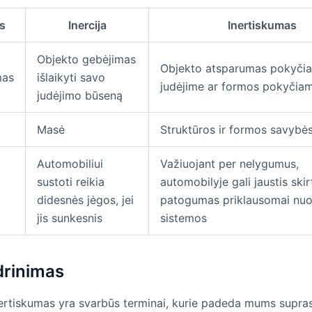
us
Inercija
Inertiskumas
Objekto gebėjimas
Objekto atsparumas pokyči
mas
išlaikyti savo
judėjime ar formos pokyčia
judėjimo būseną
Masė
Struktūros ir formos savybė
Automobiliui
Važiuojant per nelygumus,
sustoti reikia
automobilyje gali jaustis ski
didesnės jėgos, jei
patogumas priklausomai nu
jis sunkesnis
sistemos
drinimas
inertiskumas yra svarbūs terminai, kurie padeda mums supras