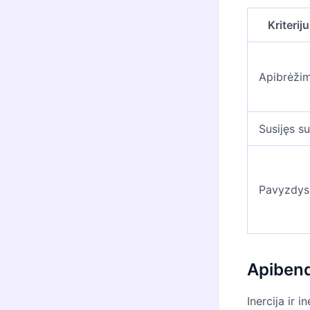
Kriterij
Apibrėži
Susijęs su
Pavyzdys
Apiben
Inercija ir 