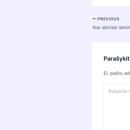
Post
PREVIOUS
navigation
Parašyki
El. pašto a
Rašykite
čia...