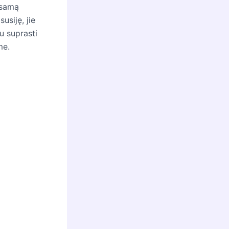
 esamą
usiję, jie
u suprasti
me.