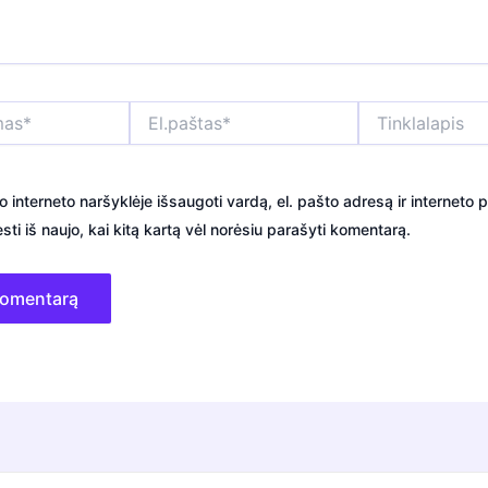
El.paštas*
Tinklalapis
o interneto naršyklėje išsaugoti vardą, el. pašto adresą ir interneto p
sti iš naujo, kai kitą kartą vėl norėsiu parašyti komentarą.