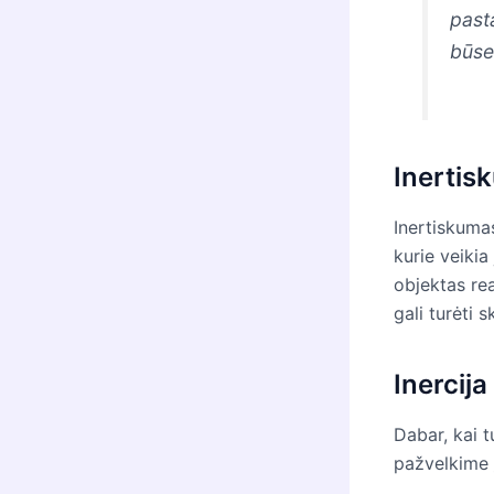
past
būse
Inertis
Inertiskumas
kurie veikia
objektas rea
gali turėti 
Inercij
Dabar, kai t
pažvelkime į