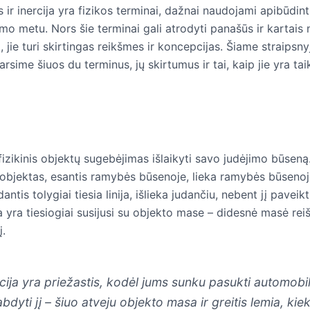
 ir inercija yra fizikos terminai, dažnai naudojami apibūdint
imo metu. Nors šie terminai gali atrodyti panašūs ir kartais
, jie turi skirtingas reikšmes ir koncepcijas. Šiame straipsn
arsime šiuos du terminus, jų skirtumus ir tai, kaip jie yra ta
 fizikinis objektų sugebėjimas išlaikyti savo judėjimo būseną.
 objektas, esantis ramybės būsenoje, lieka ramybės būsenoj
antis tolygiai tiesia linija, išlieka judančiu, nebent jį paveik
ja yra tiesiogiai susijusi su objekto mase – didesnė masė rei
į.
rcija yra priežastis, kodėl jums sunku pasukti automobil
bdyti jį – šiuo atveju objekto masa ir greitis lemia, kie