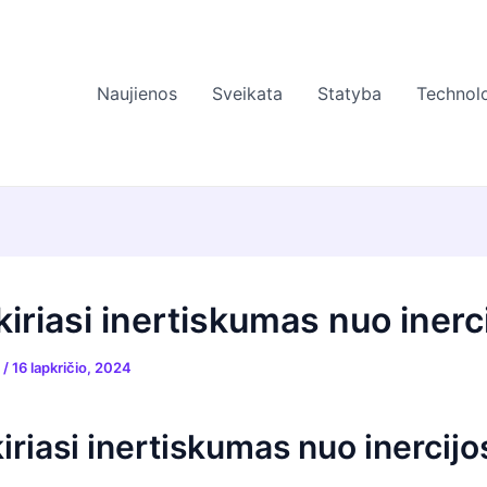
Naujienos
Sveikata
Statyba
Technolo
iriasi inertiskumas nuo inerc
s
/
16 lapkričio, 2024
iriasi inertiskumas nuo inercijo