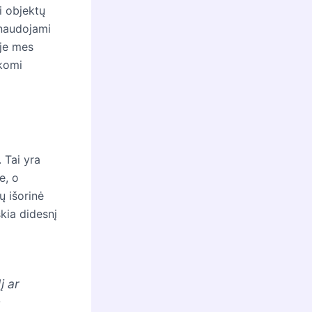
i objektų
 naudojami
yje mes
ikomi
 Tai yra
e, o
tų išorinė
škia didesnį
į ar
k