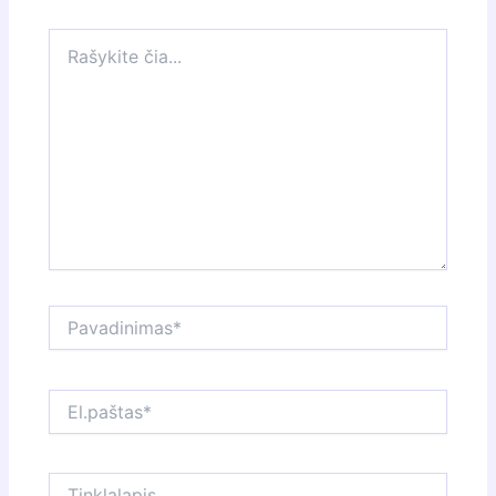
Rašykite
čia...
Pavadinimas*
El.paštas*
Tinklalapis