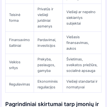
Privatūs ir
Viešieji ar nepelno
Teisinė
viešieji
siekiantys
forma
juridiniai
subjektai
asmenys
Viešasis
Finansavimo
Pardavimai,
finansavimas,
šaltiniai
investicijos
aukos
Prekyba,
Švietimas,
Veiklos
paslaugos,
sveikatos priežiūra,
sritys
gamyba
socialinė apsauga
Ekonominės
Viešieji standartai ir
Reguliavimas
reguliacijos
normatyvai
Pagrindiniai skirtumai tarp įmonių ir