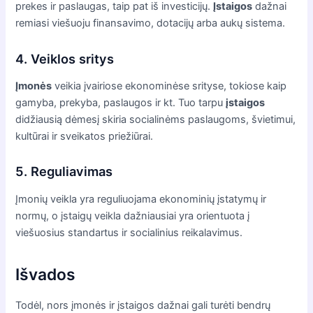
prekes ir paslaugas, taip pat iš investicijų.
Įstaigos
dažnai
remiasi viešuoju finansavimo, dotacijų arba aukų sistema.
4. Veiklos sritys
Įmonės
veikia įvairiose ekonominėse srityse, tokiose kaip
gamyba, prekyba, paslaugos ir kt. Tuo tarpu
įstaigos
didžiausią dėmesį skiria socialinėms paslaugoms, švietimui,
kultūrai ir sveikatos priežiūrai.
5. Reguliavimas
Įmonių veikla yra reguliuojama ekonominių įstatymų ir
normų, o įstaigų veikla dažniausiai yra orientuota į
viešuosius standartus ir socialinius reikalavimus.
Išvados
Todėl, nors įmonės ir įstaigos dažnai gali turėti bendrų