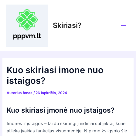
Pereiti
prie
turinio
Skiriasi?
Main
Men
Kuo skiriasi imone nuo
istaigos?
Autorius
fonas
/
26 lapkričio, 2024
Kuo skiriasi įmonė nuo įstaigos?
Įmonės ir įstaigos – tai du skirtingi juridiniai subjektai, kurie
atlieka įvairias funkcijas visuomenėje. Iš pirmo žvilgsnio šie