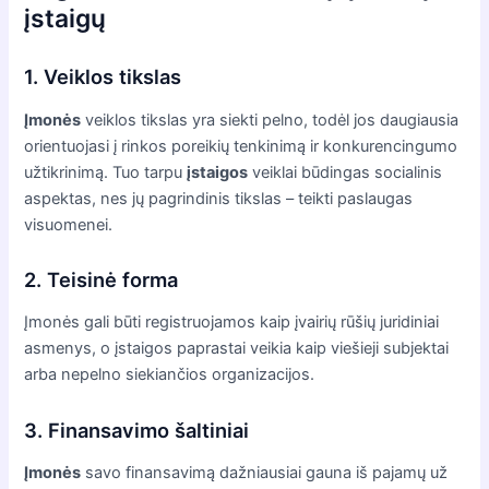
įstaigų
1. Veiklos tikslas
Įmonės
veiklos tikslas yra siekti pelno, todėl jos daugiausia
orientuojasi į rinkos poreikių tenkinimą ir konkurencingumo
užtikrinimą. Tuo tarpu
įstaigos
veiklai būdingas socialinis
aspektas, nes jų pagrindinis tikslas – teikti paslaugas
visuomenei.
2. Teisinė forma
Įmonės gali būti registruojamos kaip įvairių rūšių juridiniai
asmenys, o įstaigos paprastai veikia kaip viešieji subjektai
arba nepelno siekiančios organizacijos.
3. Finansavimo šaltiniai
Įmonės
savo finansavimą dažniausiai gauna iš pajamų už