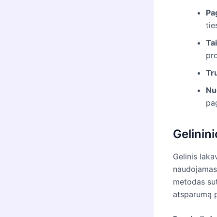
Pa
tie
Ta
pro
Tr
Nu
pag
Gelinin
Gelinis lak
naudojamas 
metodas sute
atsparumą 