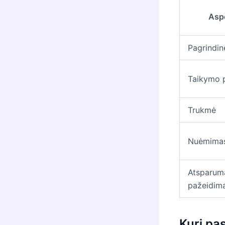
Asp
Pagrindin
Taikymo 
Trukmė
Nuėmima
Atsparum
pažeidim
Kurį pas