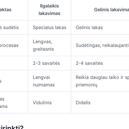
Ilgalaikis
ektas
Gelinis lakavim
lakavimas
ė sudėtis
Specialus lakas
Gelinis lakas
Lengvas,
procesas
Sudėtingas, reikalaujant
greitesnis
2-3 savaitės
2-4 savaitės
Lengvai
Reikia daugiau laiko ir s
s
nuimamas
priemonių
as
Vidutinis
Didelis
ams
irinkti?