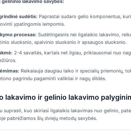
 gelininio lakavimo savybės:
grindinė sudėtis:
Paprastai sudaro gelio komponentus, kuri
iovinti ypatingomis lempomis.
ikymo procesas:
Sudėtingesnis nei ilgalaikio lakavimo, reik
inio sluoksnio, spalvinio sluoksnio ir apsaugos sluoksnio.
ukmė:
2-4 savaitės, kartais net ilgiau, priklausomai nuo na
ežiūros.
ėmimas:
Reikalauja daugiau laiko ir specialių priemonių, to
tono pagrindu pagaminti valikliai ir nagų dildės.
io lakavimo ir gelinio lakavimo palygin
u suprasti, kuo skiriasi ilgalaikis lakavimas nuo gelinio, pat
rioje pabrėžiamos šių dviejų metodų savybės.