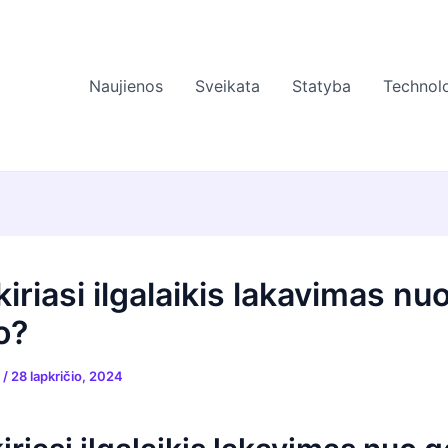
Naujienos
Sveikata
Statyba
Technolo
iriasi ilgalaikis lakavimas nu
o?
s
/
28 lapkričio, 2024