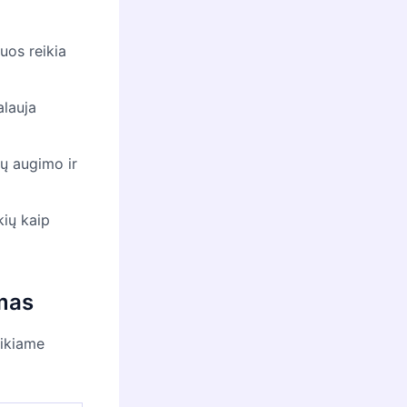
uos reikia
alauja
gų augimo ir
kių kaip
imas
eikiame