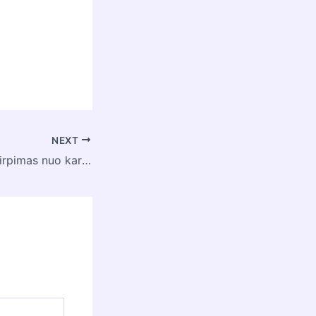
NEXT
Kuo skiriasi bob kirpimas nuo kare?