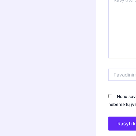
čia...
Pavadinimas*
Noriu sav
nebereiktų įve