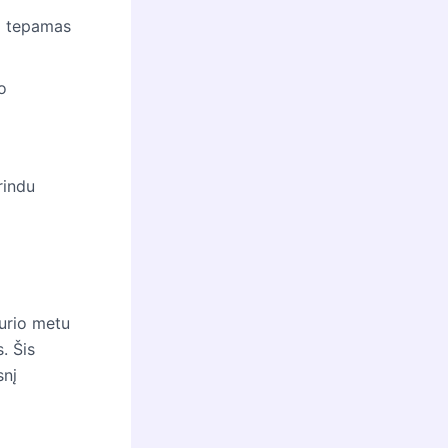
ti tepamas
o
rindu
kurio metu
. Šis
snį