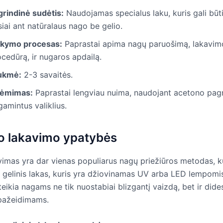
grindinė sudėtis:
Naudojamas specialus laku, kuris gali bū
siai ant natūralaus nago be gelio.
ikymo procesas:
Paprastai apima nagų paruošimą, lakavim
cedūrą, ir nugaros apdailą.
ukmė:
2-3 savaitės.
ėmimas:
Paprastai lengviau nuima, naudojant acetono pag
amintus valiklius.
io lakavimo ypatybės
avimas yra dar vienas populiarus nagų priežiūros metodas, 
gelinis lakas, kuris yra džiovinamas UV arba LED lempomis
ikia nagams ne tik nuostabiai blizgantį vaizdą, bet ir dide
pažeidimams.