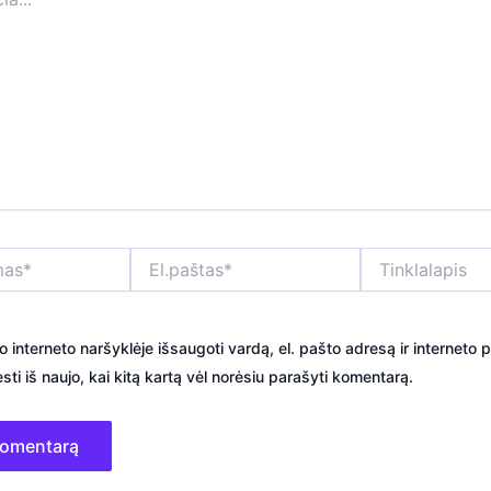
El.paštas*
Tinklalapis
o interneto naršyklėje išsaugoti vardą, el. pašto adresą ir interneto p
sti iš naujo, kai kitą kartą vėl norėsiu parašyti komentarą.