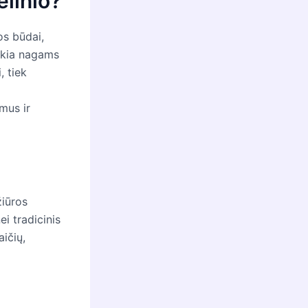
elinio?
os būdai,
ikia nagams
, tiek
umus ir
žiūros
i tradicinis
aičių,