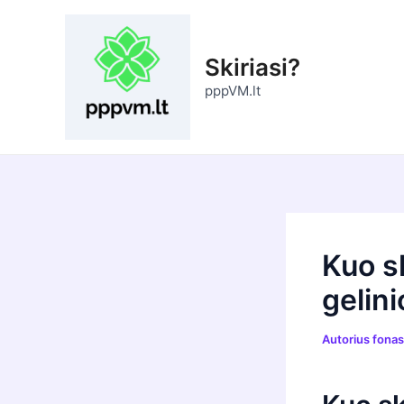
Pereiti
prie
turinio
Skiriasi?
pppVM.lt
Kuo sk
gelini
Autorius
fona