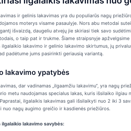
iriasi ilgalaikis lakavimas nuo g
akavimas ir gelinis lakavimas yra du populiarūs nagų priežiūr
dojamos moterys visame pasaulyje. Nors abu metodai sute
zgantį išvaizdą, daugeliu atvejų jie skiriasi tiek savo sudėtimi
odais, o taip pat ir trukme. Šiame straipsnyje apžvelgsime
 ilgalaikio lakavimo ir gelinio lakavimo skirtumus, jų prival
ad padėtume jums pasirinkti geriausią variantą.
kio lakavimo ypatybės
akavimas, dar vadinamas „ilgaamžiu lakavimu“, yra nagų prie
io metu naudojamas specialus lakas, kuris išsilaiko ilgiau ne
Paprastai, ilgalaikis lakavimas gali išsilaikyti nuo 2 iki 3 sav
i nuo nagų augimo greičio ir kasdienės priežiūros.
 ilgalaikio lakavimo savybės: