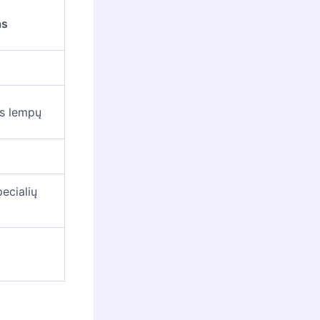
as
is lempų
pecialių