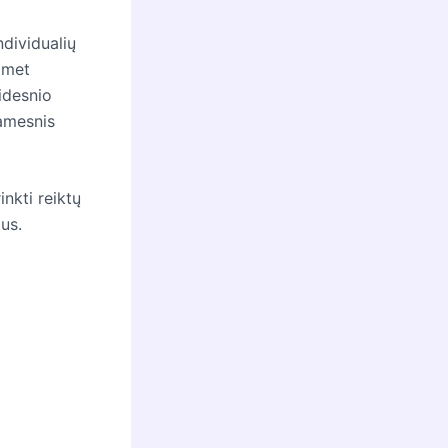
ndividualių
uomet
didesnio
kamesnis
nkti reiktų
us.