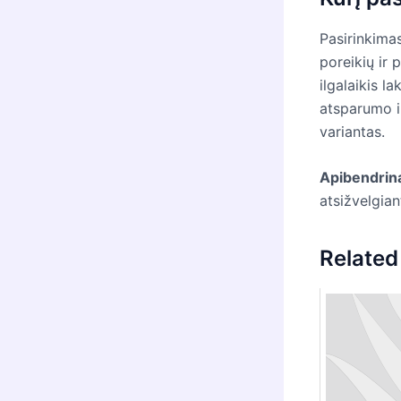
Pasirinkimas
poreikių ir 
ilgalaikis l
atsparumo ir
variantas.
Apibendrin
atsižvelgian
Related