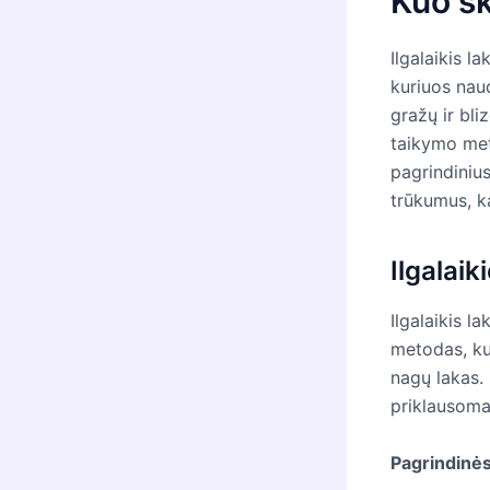
Kuo sk
Ilgalaikis l
kuriuos nau
gražų ir bli
taikymo met
pagrindinius
trūkumus, k
Ilgalai
Ilgalaikis l
metodas, kur
nagų lakas. 
priklausoma
Pagrindinės