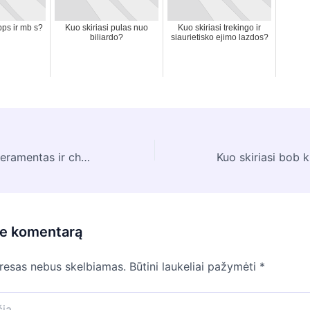
bps ir mb s?
Kuo skiriasi pulas nuo
Kuo skiriasi trekingo ir
biliardo?
siaurietisko ejimo lazdos?
Kuo skiriasi temperamentas ir charakteris?
te komentarą
dresas nebus skelbiamas.
Būtini laukeliai pažymėti
*