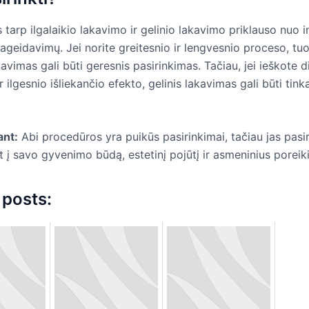
 tarp ilgalaikio lakavimo ir gelinio lakavimo priklauso nuo i
pageidavimų. Jei norite greitesnio ir lengvesnio proceso, t
akavimas gali būti geresnis pasirinkimas. Tačiau, jei ieškote 
 ilgesnio išliekančio efekto, gelinis lakavimas gali būti tin
ant:
Abi procedūros yra puikūs pasirinkimai, tačiau jas pasiri
t į savo gyvenimo būdą, estetinį pojūtį ir asmeninius poreiki
 posts: