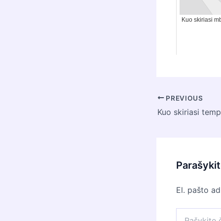
Kuo skiriasi m
Post
PREVIOUS
navigation
Parašyki
El. pašto a
Rašykite