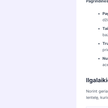
Pagrindinės
Pa
dž
Ta
baz
Tr
pri
Nu
ace
Ilgalaik
Norint geria
lentelę, ku