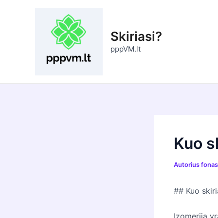
Pereiti
prie
turinio
Skiriasi?
pppVM.lt
Kuo sk
Autorius
fona
## Kuo skiri
Izomerija y