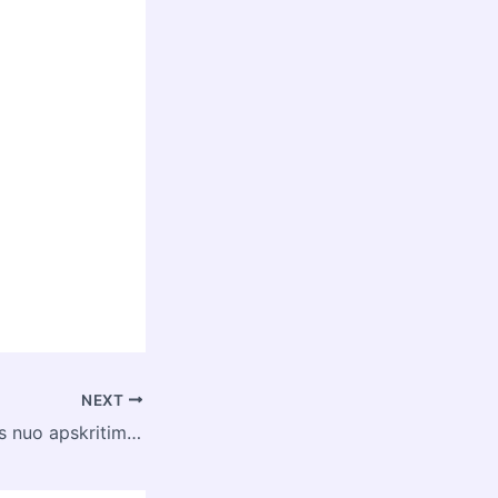
NEXT
Kuo skiriasi rutulys nuo apskritimo?