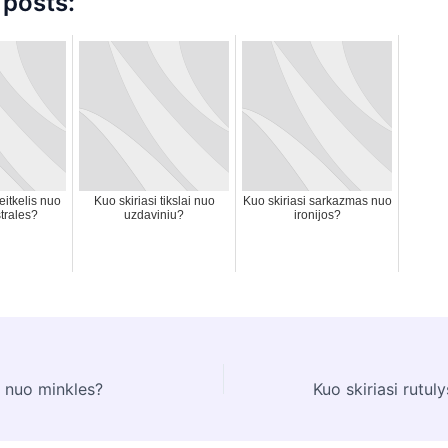
 posts:
eitkelis nuo
Kuo skiriasi tikslai nuo
Kuo skiriasi sarkazmas nuo
trales?
uzdaviniu?
ironijos?
e nuo minkles?