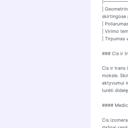
|—————
| Geometrin
skirtingose
| Poliarumas
| Virimo te
| Tirpumas 
### Cis ir t
Cis ir trans
moksle. Skir
aktyvumui ir
turėti didel
#### Medic
Cis izomerai
dažnai rand