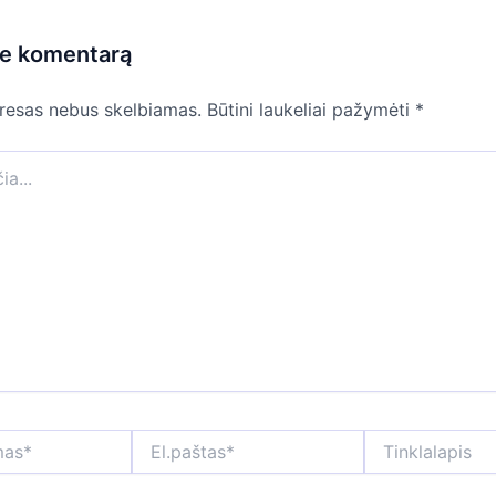
te komentarą
dresas nebus skelbiamas.
Būtini laukeliai pažymėti
*
El.paštas*
Tinklalapis