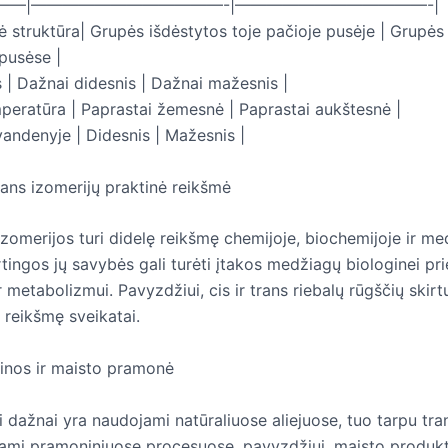
——|————————————-|————————————-|
ė struktūra| Grupės išdėstytos toje pačioje pusėje | Grupės
 pusėse |
 | Dažnai didesnis | Dažnai mažesnis |
mperatūra | Paprastai žemesnė | Paprastai aukštesnė |
vandenyje | Didesnis | Mažesnis |
rans izomerijų praktinė reikšmė
 izomerijos turi didelę reikšmę chemijoje, biochemijoje ir 
tingos jų savybės gali turėti įtakos medžiagų biologinei pr
 metabolizmui. Pavyzdžiui, cis ir trans riebalų rūgščių skirt
ę reikšmę sveikatai.
inos ir maisto pramonė
 dažnai yra naudojami natūraliuose aliejuose, tuo tarpu tra
ami pramoniniuose procesuose, pavyzdžiui, maisto produk