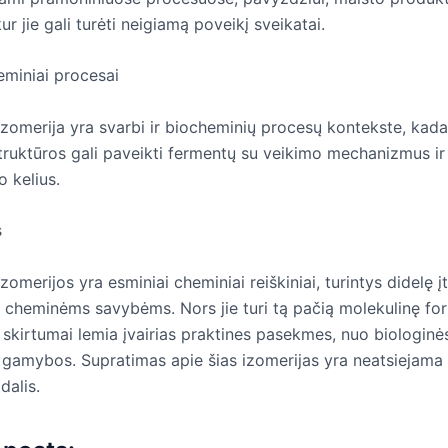
r jie gali turėti neigiamą poveikį sveikatai.
miniai procesai
 izomerija yra svarbi ir biocheminių procesų kontekste, kad
struktūros gali paveikti fermentų su veikimo mechanizmus ir
 kelius.
s
 izomerijos yra esminiai cheminiai reiškiniai, turintys didelę į
r cheminėms savybėms. Nors jie turi tą pačią molekulinę for
i skirtumai lemia įvairias praktines pasekmes, nuo biologinės
gamybos. Supratimas apie šias izomerijas yra neatsiejama 
dalis.