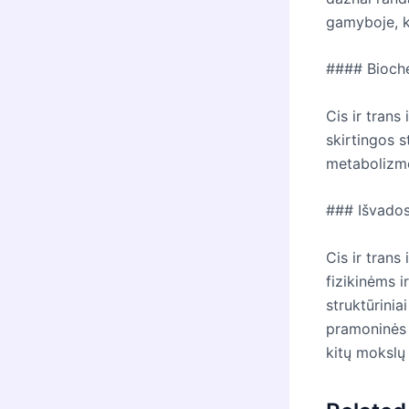
gamyboje, ku
#### Bioche
Cis ir trans
skirtingos 
metabolizmo
### Išvado
Cis ir trans
fizikinėms i
struktūrinia
pramoninės 
kitų mokslų 