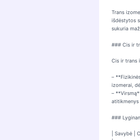
Trans izome
išdėstytos 
sukuria maže
### Cis ir 
Cis ir trans
– **Fizikinė
izomerai, dė
– **Virsmą**
atitikmenys
### Lyginam
| Savybė | C