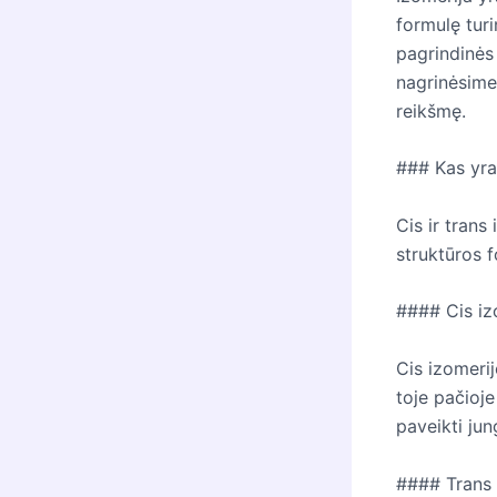
formulę turi
pagrindinės 
nagrinėsime,
reikšmę.
### Kas yra 
Cis ir trans
struktūros 
#### Cis iz
Cis izomeri
toje pačioje
paveikti jun
#### Trans 