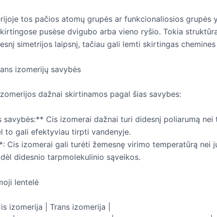
rijoje tos pačios atomų grupės ar funkcionaliosios grupės 
skirtingose pusėse dvigubo arba vieno ryšio. Tokia struktūr
snį simetrijos laipsnį, tačiau gali lemti skirtingas chemine
trans izomerijų savybės
 izomerijos dažnai skirtinamos pagal šias savybes:
s savybės:** Cis izomerai dažnai turi didesnį poliarumą nei 
l to gali efektyviau tirpti vandenyje.
: Cis izomerai gali turėti žemesnę virimo temperatūrą nei j
 dėl didesnio tarpmolekulinio sąveikos.
oji lentelė
is izomerija | Trans izomerija |