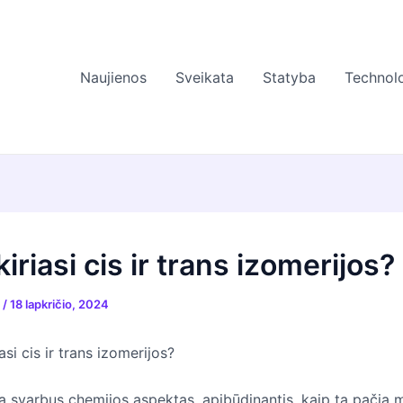
Naujienos
Sveikata
Statyba
Technolo
iriasi cis ir trans izomerijos?
s
/
18 lapkričio, 2024
asi cis ir trans izomerijos?
ra svarbus chemijos aspektas, apibūdinantis, kaip tą pačią 