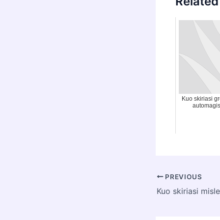
Related
Kuo skiriasi gr
automagis
Post
PREVIOUS
navigation
Kuo skiriasi misl