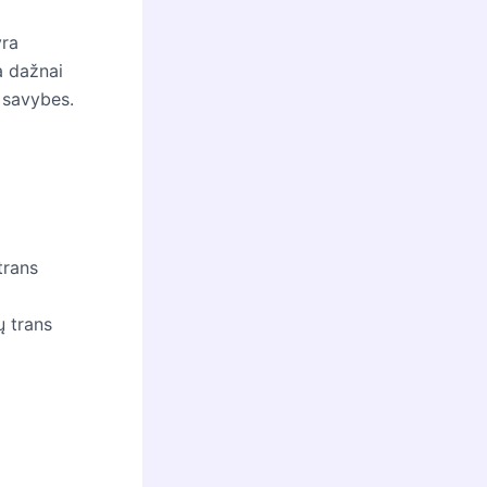
yra
a dažnai
s savybes.
trans
ų trans