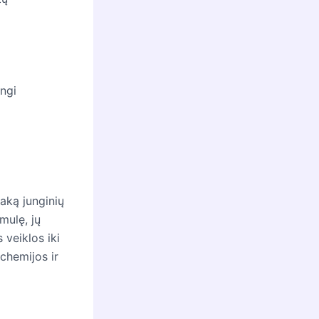
angi
taką junginių
mulę, jų
 veiklos iki
chemijos ir