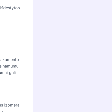
 išdėstytos
medikamento
ieinamumui,
umai gali
ns izomerai
tų