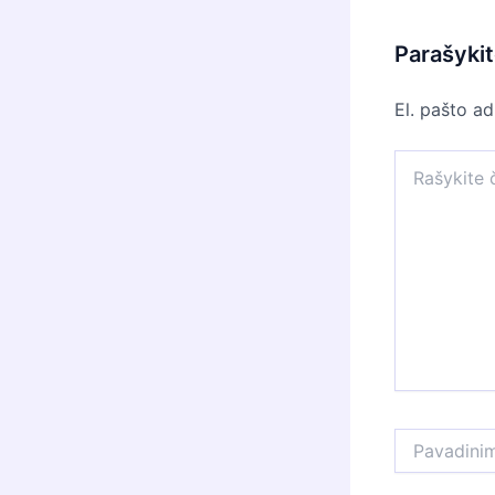
Parašyki
El. pašto a
Rašykite
čia...
Pavadinimas*