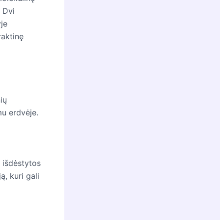
. Dvi
yje
raktinę
ių
mu erdvėje.
 išdėstytos
ą, kuri gali