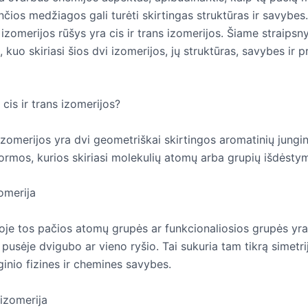
nčios medžiagos gali turėti skirtingas struktūras ir savybes
izomerijos rūšys yra cis ir trans izomerijos. Šiame straipsn
 kuo skiriasi šios dvi izomerijos, jų struktūras, savybes ir p
cis ir trans izomerijos?
 izomerijos yra dvi geometriškai skirtingos aromatinių jungin
formos, kurios skiriasi molekulių atomų arba grupių išdėsty
omerija
joje tos pačios atomų grupės ar funkcionaliosios grupės yra
 pusėje dvigubo ar vieno ryšio. Tai sukuria tam tikrą simetrij
ginio fizines ir chemines savybes.
izomerija