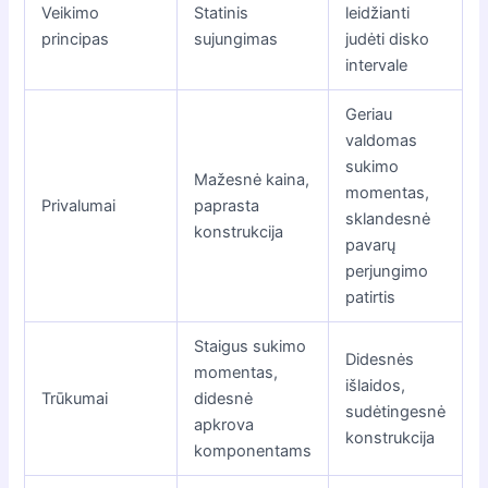
Veikimo
Statinis
leidžianti
principas
sujungimas
judėti disko
intervale
Geriau
valdomas
sukimo
Mažesnė kaina,
momentas,
Privalumai
paprasta
sklandesnė
konstrukcija
pavarų
perjungimo
patirtis
Staigus sukimo
Didesnės
momentas,
išlaidos,
Trūkumai
didesnė
sudėtingesnė
apkrova
konstrukcija
komponentams