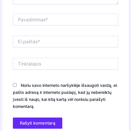
Pavadinimas*
El.paštas*
Tinklalapis
Noriu savo interneto naršyklėje išsaugoti vardą, el.
pašto adresą ir interneto puslapį, kad jų nebereiktų
įvesti iš naujo, kai kitą kartą vėl norėsiu parašyti
komentarą.