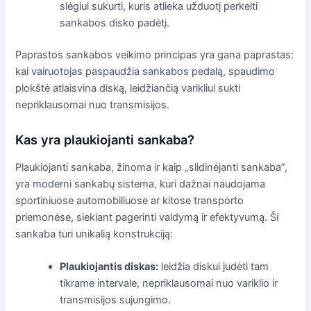
slėgiui sukurti, kuris atlieka užduotį perkelti
sankabos disko padėtį.
Paprastos sankabos veikimo principas yra gana paprastas:
kai vairuotojas paspaudžia sankabos pedalą, spaudimo
plokštė atlaisvina diską, leidžiančią varikliui sukti
nepriklausomai nuo transmisijos.
Kas yra plaukiojanti sankaba?
Plaukiojanti sankaba, žinoma ir kaip „slidinėjanti sankaba”,
yra moderni sankabų sistema, kuri dažnai naudojama
sportiniuose automobiliuose ar kitose transporto
priemonėse, siekiant pagerinti valdymą ir efektyvumą. Ši
sankaba turi unikalią konstrukciją:
Plaukiojantis diskas:
leidžia diskui judėti tam
tikrame intervale, nepriklausomai nuo variklio ir
transmisijos sujungimo.