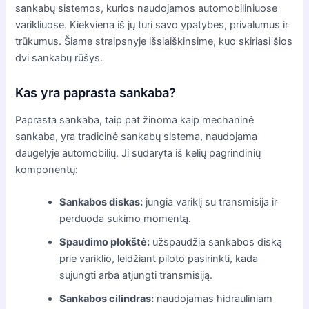
sankabų sistemos, kurios naudojamos automobiliniuose
varikliuose. Kiekviena iš jų turi savo ypatybes, privalumus ir
trūkumus. Šiame straipsnyje išsiaiškinsime, kuo skiriasi šios
dvi sankabų rūšys.
Kas yra paprasta sankaba?
Paprasta sankaba, taip pat žinoma kaip mechaninė
sankaba, yra tradicinė sankabų sistema, naudojama
daugelyje automobilių. Ji sudaryta iš kelių pagrindinių
komponentų:
Sankabos diskas:
jungia variklį su transmisija ir
perduoda sukimo momentą.
Spaudimo plokštė:
užspaudžia sankabos diską
prie variklio, leidžiant piloto pasirinkti, kada
sujungti arba atjungti transmisiją.
Sankabos cilindras:
naudojamas hidrauliniam