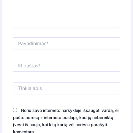
Pavadinimas*
El.paštas*
Tinklalapis
Noriu savo interneto naršyklėje išsaugoti vardą, el.
pašto adresą ir interneto puslapį, kad jų nebereiktų
įvesti iš naujo, kai kitą kartą vėl norėsiu parašyti
komentarą.