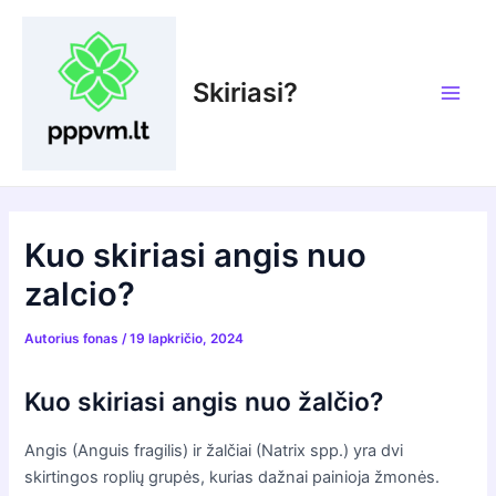
Pereiti
prie
turinio
Skiriasi?
Main
Men
Kuo skiriasi angis nuo
zalcio?
Autorius
fonas
/
19 lapkričio, 2024
Kuo skiriasi angis nuo žalčio?
Angis (Anguis fragilis) ir žalčiai (Natrix spp.) yra dvi
skirtingos roplių grupės, kurias dažnai painioja žmonės.