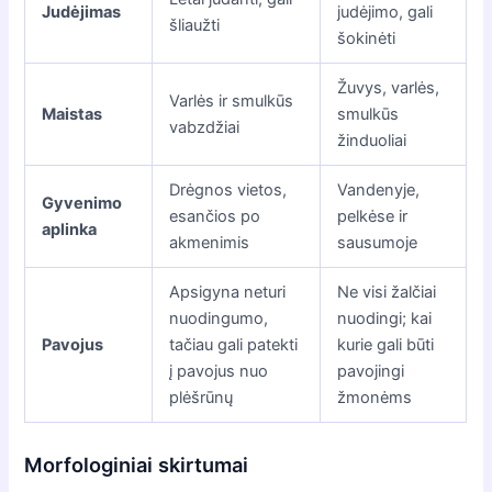
Judėjimas
judėjimo, gali
šliaužti
šokinėti
Žuvys, varlės,
Varlės ir smulkūs
Maistas
smulkūs
vabzdžiai
žinduoliai
Drėgnos vietos,
Vandenyje,
Gyvenimo
esančios po
pelkėse ir
aplinka
akmenimis
sausumoje
Apsigyna neturi
Ne visi žalčiai
nuodingumo,
nuodingi; kai
Pavojus
tačiau gali patekti
kurie gali būti
į pavojus nuo
pavojingi
plėšrūnų
žmonėms
Morfologiniai skirtumai