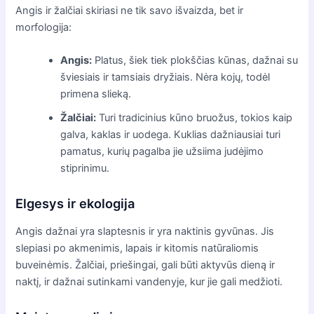
Angis ir žalčiai skiriasi ne tik savo išvaizda, bet ir
morfologija:
Angis:
Platus, šiek tiek plokščias kūnas, dažnai su
šviesiais ir tamsiais dryžiais. Nėra kojų, todėl
primena slieką.
Žalčiai:
Turi tradicinius kūno bruožus, tokios kaip
galva, kaklas ir uodega. Kuklias dažniausiai turi
pamatus, kurių pagalba jie užsiima judėjimo
stiprinimu.
Elgesys ir ekologija
Angis dažnai yra slaptesnis ir yra naktinis gyvūnas. Jis
slepiasi po akmenimis, lapais ir kitomis natūraliomis
buveinėmis. Žalčiai, priešingai, gali būti aktyvūs dieną ir
naktį, ir dažnai sutinkami vandenyje, kur jie gali medžioti.