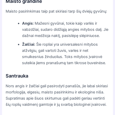
Maisto grandinė
Maisto pasirinkimas taip pat skiriasi tarp šių dviejų gyvūnų:
Angis:
Mažesni gyvūnai, tokie kaip varlės ir
vabzdžiai, sudaro didžiąją angies mitybos dalį. Jie
dažnai medžioja naktį, pasislėpę slėpiniuose.
Žalčiai:
Šie ropliai yra universalesni mitybos
atžvilgiu, gali vartoti žuvis, varles ir net
smulkesnius žinduolius. Toks mitybos įvairovė
suteikia jiems pranašumą tam tikrose buveinėse.
Santrauka
Nors angis ir žalčiai gali pasirodyti panašūs, jie labai skiriasi
morfologija, elgesiu, maisto pasirinkimu ir ekologine niša.
Supratimas apie šiuos skirtumus gali padėti geriau vertinti
šių roplių vaidmenį gamtoje ir jų svarbą biologinei įvairovei.