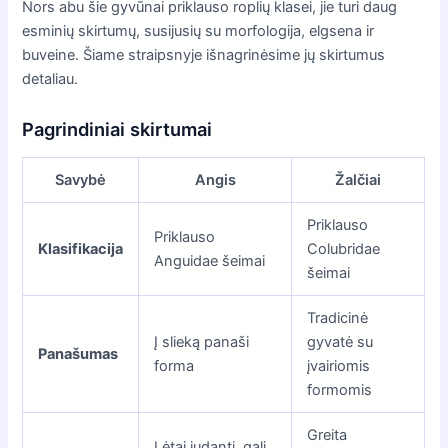
Nors abu šie gyvūnai priklauso roplių klasei, jie turi daug
esminių skirtumų, susijusių su morfologija, elgsena ir
buveine. Šiame straipsnyje išnagrinėsime jų skirtumus
detaliau.
Pagrindiniai skirtumai
Savybė
Angis
Žalčiai
Priklauso
Priklauso
Klasifikacija
Colubridae
Anguidae šeimai
šeimai
Tradicinė
Į slieką panaši
gyvatė su
Panašumas
forma
įvairiomis
formomis
Greita
Lėtai judanti, gali